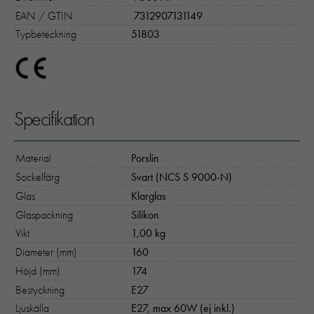
EAN / GTIN
7312907131149
Typbeteckning
51803
Specifikation
Material
Porslin
Sockelfärg
Svart (NCS S 9000-N)
Glas
Klarglas
Glaspackning
Silikon
Vikt
1,00 kg
Diameter (mm)
160
Höjd (mm)
174
Bestyckning
E27
Ljuskälla
E27, max 60W (ej inkl.)