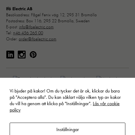
förbättra
Ifö Electric AB
hemsidans
Besöksadress: Fågel Fenix väg 12, 295 31 Bromölla
funktionalitet
Postadress: Box 116, 295 22 Bromölla, Sweden
och
E-post:
info@ifoelectric.com
uppbyggnad,
Tel:
+46 456 265 00
baserat på
Order:
order@ifoelectric.com
hur hemsidan
används:
"Google
Analytics",
"_ga" och
"ga#"
Vi bjuder på kakor! Om du tycker det är ok, klickar du bara
Upplevelse
på "Acceptera alla". Du kan såklart välja vilken typ av kakor
För att vår
du vill ha genom att klicka på "Inställningar".
Läs vår cookie
hemsida ska
policy
prestera så
bra som
möjligt under
© Ifö Electric AB. Allt material publicerat på webbplatsen är skyddat
Inställningar
ditt besök.
enligt internationell upphovsrättslagstiftning.
Läs om hur vi behandlar