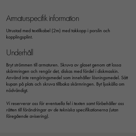
Armaturspecifik information
Utrustad med textilkabel (2m) med takkopp i porslin och
kopplingsplint.
Underhåll
Nödvändiga
Bryt strömmen till armaturen. Skruva av glaset genom att lossa
Dessa kakor går inte att välja bort. 
skärmringen och rengör det, diskas med fördel i diskmaskin.
behövs för att hemsidan över huvud t
Använd inte rengöringsmedel som innehåller lösningsmedel. Sätt
ska fungera:
kupan på plats och skruva tillbaka skärmringen. Byt ljuskälla om
"cookies_and_content_security_poli
nödvändigt.
denna kaka kommer ihåg ditt val av
kakor.
Vi reserverar oss för eventuella fel i texten samt förbehåller oss
rätten till förändringar av de tekniska specifikationerna (utan
föregående avisering).
Statistik
För att vi ska
kunna