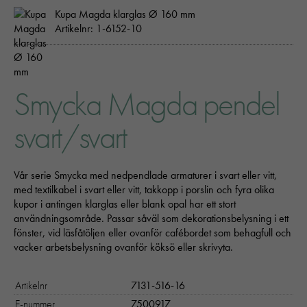
Kupa Magda klarglas Ø 160 mm
Artikelnr: 1-6152-10
Smycka Magda pendel
svart/svart
Vår serie Smycka med nedpendlade armaturer i svart eller vitt,
med textilkabel i svart eller vitt, takkopp i porslin och fyra olika
kupor i antingen klarglas eller blank opal har ett stort
användningsområde. Passar såväl som dekorationsbelysning i ett
fönster, vid läsfåtöljen eller ovanför cafébordet som behagfull och
vacker arbetsbelysning ovanför köksö eller skrivyta.
Artikelnr
7131-516-16
E-nummer
7500917