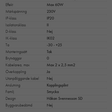
Effekt
Max 60W
Märkspänning
230V
IP-klass
IP20
Isolationsklass
II
D-klass
Nej
IK-klass
IK02
Ta
-30 - +25
Monteringssätt
Tak
Brytväggar
0
Kabelarea, max
Max 2 x 2,5 mm2
Överkoppling
Ja
Utanpåliggande kabel
Nej
Anslutning
Kopplingsplint
Familj
Smycka
Design
Håkan Svennesson SD
Byggvarubedömd
Nej