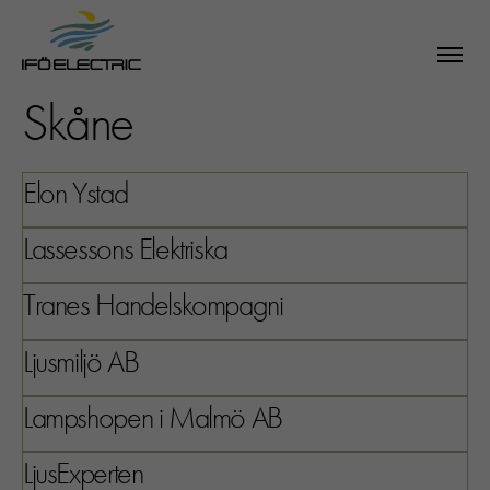
Skåne
Elon Ystad
Lassessons Elektriska
Tranes Handelskompagni
Ljusmiljö AB
Lampshopen i Malmö AB
LjusExperten
SÖK