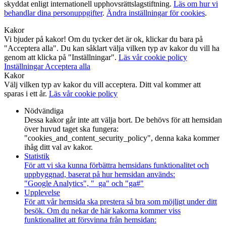
skyddat enligt internationell upphovsrättslagstiftning.
Läs om hur vi
behandlar dina personuppgifter
.
Ändra inställningar för cookies
.
Kakor
Vi bjuder på kakor! Om du tycker det är ok, klickar du bara på
"Acceptera alla". Du kan såklart välja vilken typ av kakor du vill ha
genom att klicka på "Inställningar".
Läs vår cookie policy
Inställningar
Acceptera alla
Kakor
Välj vilken typ av kakor du vill acceptera. Ditt val kommer att
sparas i ett år.
Läs vår cookie policy
Nödvändiga
Dessa kakor går inte att välja bort. De behövs för att hemsidan
över huvud taget ska fungera:
"cookies_and_content_security_policy", denna kaka kommer
ihåg ditt val av kakor.
Statistik
För att vi ska kunna förbättra hemsidans funktionalitet och
uppbyggnad, baserat på hur hemsidan används:
"Google Analytics", "_ga" och "ga#"
Upplevelse
För att vår hemsida ska prestera så bra som möjligt under ditt
besök. Om du nekar de här kakorna kommer viss
funktionalitet att försvinna från hemsidan: