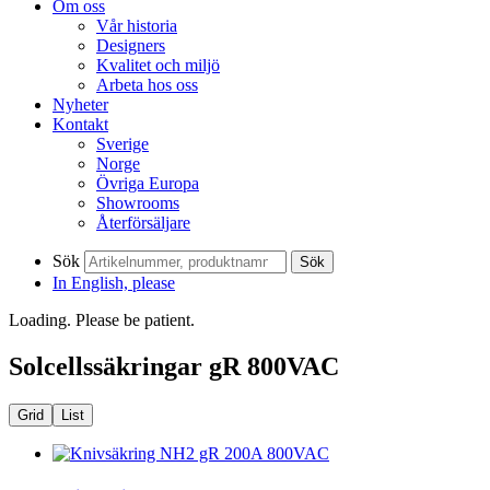
Om oss
Vår historia
Designers
Kvalitet och miljö
Arbeta hos oss
Nyheter
Kontakt
Sverige
Norge
Övriga Europa
Showrooms
Återförsäljare
Sök
Sök
In English, please
Loading. Please be patient.
Solcellssäkringar gR 800VAC
Grid
List