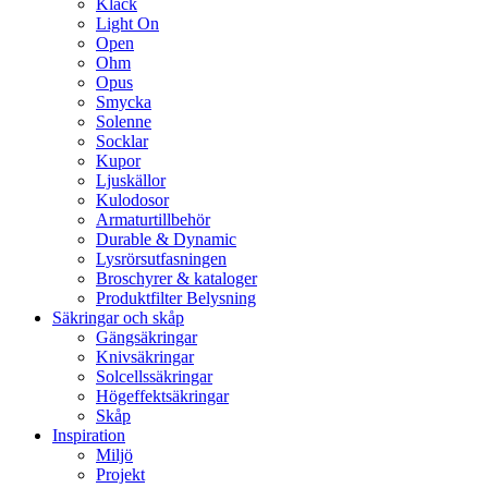
Klack
Light On
Open
Ohm
Opus
Smycka
Solenne
Socklar
Kupor
Ljuskällor
Kulodosor
Armaturtillbehör
Durable & Dynamic
Lysrörsutfasningen
Broschyrer & kataloger
Produktfilter Belysning
Säkringar och skåp
Gängsäkringar
Knivsäkringar
Solcellssäkringar
Högeffektsäkringar
Skåp
Inspiration
Miljö
Projekt