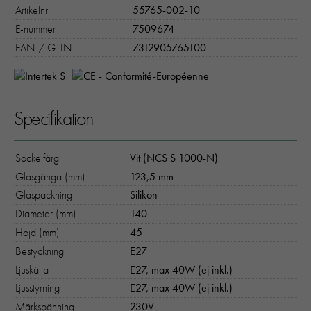
Artikelnr
55765-002-10
E-nummer
7509674
EAN / GTIN
7312905765100
Specifikation
Sockelfärg
Vit (NCS S 1000-N)
Glasgänga (mm)
123,5 mm
Glaspackning
Silikon
Diameter (mm)
140
Höjd (mm)
45
Bestyckning
E27
Ljuskälla
E27, max 40W (ej inkl.)
Ljusstyrning
E27, max 40W (ej inkl.)
Märkspänning
230V