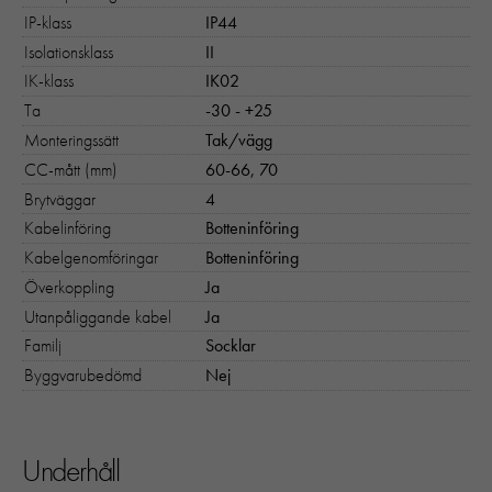
IP-klass
IP44
Isolationsklass
II
IK-klass
IK02
Ta
-30 - +25
Monteringssätt
Tak/vägg
CC-mått (mm)
60-66, 70
Brytväggar
4
Kabelinföring
Botteninföring
Kabelgenomföringar
Botteninföring
Överkoppling
Ja
Utanpåliggande kabel
Ja
Familj
Socklar
Byggvarubedömd
Nej
Underhåll