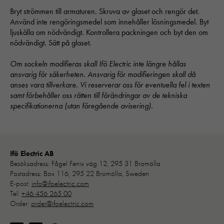
Bryt strömmen till armaturen. Skruva av glaset och rengör det.
Använd inte rengöringsmedel som innehåller lösningsmedel. Byt
ljuskälla om nödvändigt. Kontrollera packningen och byt den om
nödvändigt. Sätt på glaset.
Om sockeln modifieras skall Ifö Electric inte längre hållas
ansvarig för säkerheten. Ansvarig för modifieringen skall då
anses vara tillverkare. Vi reserverar oss för eventuella fel i texten
samt förbehåller oss rätten till förändringar av de tekniska
specifikationerna (utan föregående avisering).
Ifö Electric AB
Besöksadress: Fågel Fenix väg 12, 295 31 Bromölla
Nödvändiga
Postadress: Box 116, 295 22 Bromölla, Sweden
Dessa kakor går inte att välja bort. 
E-post:
info@ifoelectric.com
behövs för att hemsidan över huvud t
Tel:
+46 456 265 00
ska fungera:
Order:
order@ifoelectric.com
"cookies_and_content_security_poli
denna kaka kommer ihåg ditt val av