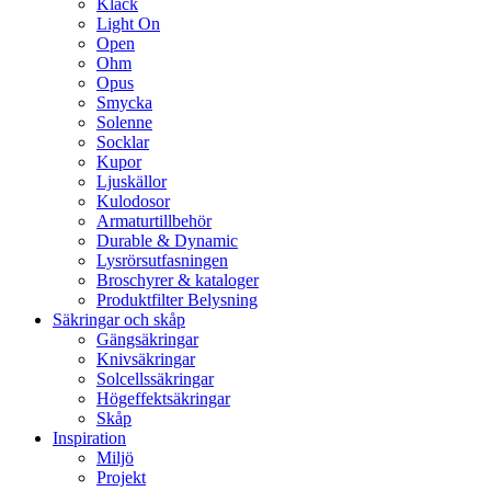
Klack
Light On
Open
Ohm
Opus
Smycka
Solenne
Socklar
Kupor
Ljuskällor
Kulodosor
Armaturtillbehör
Durable & Dynamic
Lysrörsutfasningen
Broschyrer & kataloger
Produktfilter Belysning
Säkringar och skåp
Gängsäkringar
Knivsäkringar
Solcellssäkringar
Högeffektsäkringar
Skåp
Inspiration
Miljö
Projekt