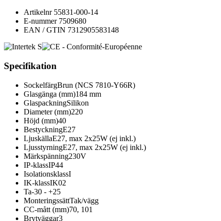
Artikelnr
55831-000-14
E-nummer
7509680
EAN / GTIN
7312905583148
Specifikation
Sockelfärg
Brun (NCS 7810-Y66R)
Glasgänga (mm)
184 mm
Glaspackning
Silikon
Diameter (mm)
220
Höjd (mm)
40
Bestyckning
E27
Ljuskälla
E27, max 2x25W (ej inkl.)
Ljusstyrning
E27, max 2x25W (ej inkl.)
Märkspänning
230V
IP-klass
IP44
Isolationsklass
I
IK-klass
IK02
Ta
-30 - +25
Monteringssätt
Tak/vägg
CC-mått (mm)
70, 101
Brytväggar
3