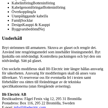
Kabelinföring
Botteninföring
Kabelgenomföringar
Botteninföring
Överkoppling
Ja
Utanpåliggande kabel
Ja
Familj
Socklar
Design
Kauppi & Kauppi
Byggvarubedömd
Nej
Underhåll
Bryt strömmen till armaturen. Skruva av glaset och rengör det.
Använd inte rengöringsmedel som innehåller lösningsmedel. Byt
ljuskälla om nödvändigt. Kontrollera packningen och byt den om
nödvändigt. Sätt på glaset.
Om sockeln modifieras skall Ifö Electric inte längre hållas ansvarig
för säkerheten. Ansvarig för modifieringen skall då anses vara
tillverkare. Vi reserverar oss för eventuella fel i texten samt
förbehåller oss rätten till förändringar av de tekniska
specifikationerna (utan föregående avisering).
Ifö Electric AB
Besöksadress: Fågel Fenix väg 12, 295 31 Bromölla
Postadress: Box 116, 295 22 Bromölla, Sweden
E-post:
info@ifoelectric.com