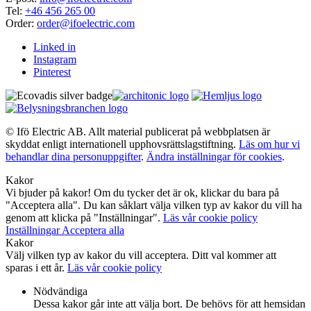
Tel:
+46 456 265 00
Order:
order@ifoelectric.com
Linked in
Instagram
Pinterest
© Ifö Electric AB. Allt material publicerat på webbplatsen är
skyddat enligt internationell upphovsrättslagstiftning.
Läs om hur vi
behandlar dina personuppgifter
.
Ändra inställningar för cookies
.
Kakor
Vi bjuder på kakor! Om du tycker det är ok, klickar du bara på
"Acceptera alla". Du kan såklart välja vilken typ av kakor du vill ha
genom att klicka på "Inställningar".
Läs vår cookie policy
Inställningar
Acceptera alla
Kakor
Välj vilken typ av kakor du vill acceptera. Ditt val kommer att
sparas i ett år.
Läs vår cookie policy
Nödvändiga
Dessa kakor går inte att välja bort. De behövs för att hemsidan