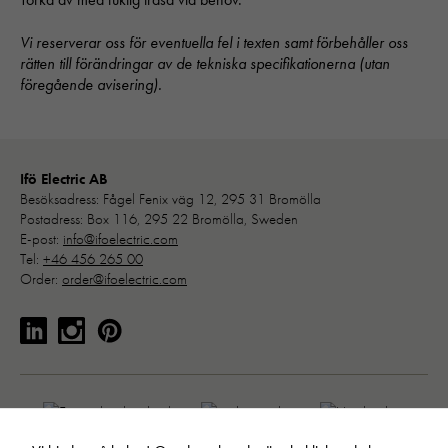
Vi reserverar oss för eventuella fel i texten samt förbehåller oss
rätten till förändringar av de tekniska specifikationerna (utan
föregående avisering).
Ifö Electric AB
Besöksadress: Fågel Fenix väg 12, 295 31 Bromölla
Postadress: Box 116, 295 22 Bromölla, Sweden
E-post:
info@ifoelectric.com
Tel:
+46 456 265 00
Order:
order@ifoelectric.com