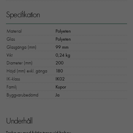
Specifikation
Material
Polyeten
Glas
Polyeten
Glasgänga (mm)
99 mm
Vikt
0,24 kg
Diameter (mm)
200
Höjd (mm) exkl. gänga
180
IK-klass
IK02
Familj
Kupor
Byggvarubedömd
Ja
Underhåll
Torka av med fuktig trasa vid behov.