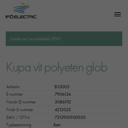
Ladda ner produktblad (PDF)
Kupa vit polyeten glob
Artikelnr
B10005
E-nummer
7906124
Norskt El-nummer
3086192
Finskt S-nummer
4212025
EAN / GTIN
7312900100050
Typbeteckning
Kart
SÖK