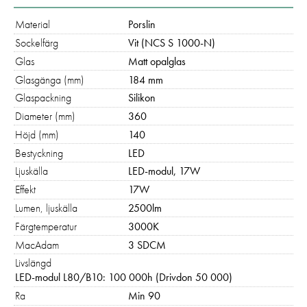
Material
Porslin
Sockelfärg
Vit (NCS S 1000-N)
Glas
Matt opalglas
Glasgänga (mm)
184 mm
Glaspackning
Silikon
Diameter (mm)
360
Höjd (mm)
140
Bestyckning
LED
Ljuskälla
LED-modul, 17W
Effekt
17W
Lumen, ljuskälla
2500lm
Färgtemperatur
3000K
MacAdam
3 SDCM
Livslängd
LED-modul L80/B10: 100 000h (Drivdon 50 000)
Ra
Min 90