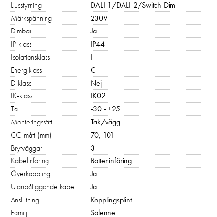
Ljusstyrning
DALI-1/DALI-2/Switch-Dim
Märkspänning
230V
Dimbar
Ja
IP-klass
IP44
Isolationsklass
I
Energiklass
C
D-klass
Nej
IK-klass
IK02
Ta
-30 - +25
Monteringssätt
Tak/vägg
CC-mått (mm)
70, 101
Brytväggar
3
Kabelinföring
Botteninföring
Överkoppling
Ja
Utanpåliggande kabel
Ja
Anslutning
Kopplingsplint
Familj
Solenne