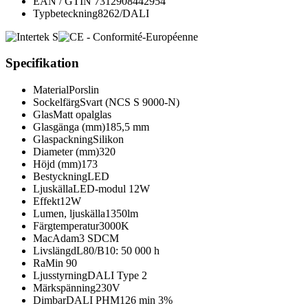
EAN / GTIN
7312908442954
Typbeteckning
8262/DALI
Specifikation
Material
Porslin
Sockelfärg
Svart (NCS S 9000-N)
Glas
Matt opalglas
Glasgänga (mm)
185,5 mm
Glaspackning
Silikon
Diameter (mm)
320
Höjd (mm)
173
Bestyckning
LED
Ljuskälla
LED-modul 12W
Effekt
12W
Lumen, ljuskälla
1350lm
Färgtemperatur
3000K
MacAdam
3 SDCM
Livslängd
L80/B10: 50 000 h
Ra
Min 90
Ljusstyrning
DALI Type 2
Märkspänning
230V
Dimbar
DALI PHM126 min 3%