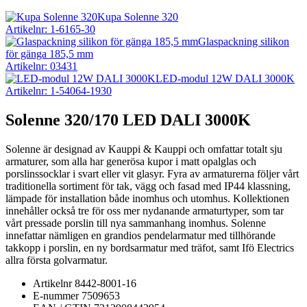
Kupa Solenne 320
Artikelnr: 1-6165-30
Glaspackning silikon
för gänga 185,5 mm
Artikelnr: 03431
LED-modul 12W DALI 3000K
Artikelnr: 1-54064-1930
Solenne 320/170 LED DALI 3000K
Solenne är designad av Kauppi & Kauppi och omfattar totalt sju
armaturer, som alla har generösa kupor i matt opalglas och
porslinssocklar i svart eller vit glasyr. Fyra av armaturerna följer vårt
traditionella sortiment för tak, vägg och fasad med IP44 klassning,
lämpade för installation både inomhus och utomhus. Kollektionen
innehåller också tre för oss mer nydanande armaturtyper, som tar
vårt pressade porslin till nya sammanhang inomhus. Solenne
innefattar nämligen en grandios pendelarmatur med tillhörande
takkopp i porslin, en ny bordsarmatur med träfot, samt Ifö Electrics
allra första golvarmatur.
Artikelnr
8442-8001-16
E-nummer
7509653