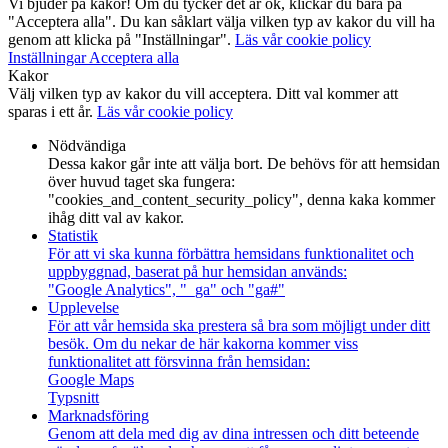
Vi bjuder på kakor! Om du tycker det är ok, klickar du bara på
"Acceptera alla". Du kan såklart välja vilken typ av kakor du vill ha
genom att klicka på "Inställningar".
Läs vår cookie policy
Inställningar
Acceptera alla
Kakor
Välj vilken typ av kakor du vill acceptera. Ditt val kommer att
sparas i ett år.
Läs vår cookie policy
Nödvändiga
Dessa kakor går inte att välja bort. De behövs för att hemsidan
över huvud taget ska fungera:
"cookies_and_content_security_policy", denna kaka kommer
ihåg ditt val av kakor.
Statistik
För att vi ska kunna förbättra hemsidans funktionalitet och
uppbyggnad, baserat på hur hemsidan används:
"Google Analytics", "_ga" och "ga#"
Upplevelse
För att vår hemsida ska prestera så bra som möjligt under ditt
besök. Om du nekar de här kakorna kommer viss
funktionalitet att försvinna från hemsidan:
Google Maps
Typsnitt
Marknadsföring
Genom att dela med dig av dina intressen och ditt beteende