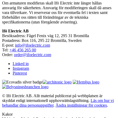
Om armaturen modifieras skall Ifö Electric inte längre hållas
ansvarig för säkerheten. Ansvarig för modifieringen skall då anses
vara tillverkare. Vi reserverar oss för eventuella fel i texten samt
förbehåller oss rätten till förändringar av de tekniska
specifikationerna (utan föregående avisering).
Ifö Electric AB
Besöksadress: Fågel Fenix väg 12, 295 31 Bromölla
Postadress: Box 116, 295 22 Bromölla, Sweden
E-post:
info@ifoelectric.com
Tel:
+46 456 265 00
Order:
order@ifoelectric.com
Linked in
Instagram
Pinterest
© Ifö Electric AB. Allt material publicerat på webbplatsen är
skyddat enligt internationell upphovsrättslagstiftning.
Läs om hur vi
behandlar dina personuppgifter
.
Ändra inställningar för cookies
.
Kakor