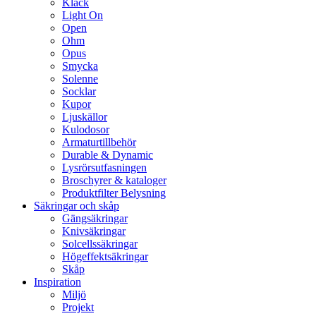
Klack
Light On
Open
Ohm
Opus
Smycka
Solenne
Socklar
Kupor
Ljuskällor
Kulodosor
Armaturtillbehör
Durable & Dynamic
Lysrörsutfasningen
Broschyrer & kataloger
Produktfilter Belysning
Säkringar och skåp
Gängsäkringar
Knivsäkringar
Solcellssäkringar
Högeffektsäkringar
Skåp
Inspiration
Miljö
Projekt