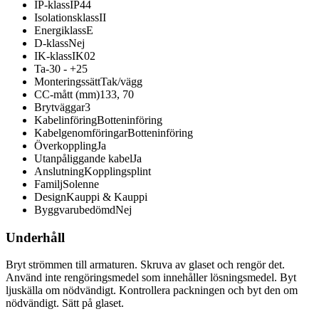
IP-klass
IP44
Isolationsklass
II
Energiklass
E
D-klass
Nej
IK-klass
IK02
Ta
-30 - +25
Monteringssätt
Tak/vägg
CC-mått (mm)
133, 70
Brytväggar
3
Kabelinföring
Botteninföring
Kabelgenomföringar
Botteninföring
Överkoppling
Ja
Utanpåliggande kabel
Ja
Anslutning
Kopplingsplint
Familj
Solenne
Design
Kauppi & Kauppi
Byggvarubedömd
Nej
Underhåll
Bryt strömmen till armaturen. Skruva av glaset och rengör det.
Använd inte rengöringsmedel som innehåller lösningsmedel. Byt
ljuskälla om nödvändigt. Kontrollera packningen och byt den om
nödvändigt. Sätt på glaset.