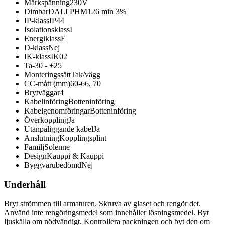
Märkspänning
230V
Dimbar
DALI PHM126 min 3%
IP-klass
IP44
Isolationsklass
I
Energiklass
E
D-klass
Nej
IK-klass
IK02
Ta
-30 - +25
Monteringssätt
Tak/vägg
CC-mått (mm)
60-66, 70
Brytväggar
4
Kabelinföring
Botteninföring
Kabelgenomföringar
Botteninföring
Överkoppling
Ja
Utanpåliggande kabel
Ja
Anslutning
Kopplingsplint
Familj
Solenne
Design
Kauppi & Kauppi
Byggvarubedömd
Nej
Underhåll
Bryt strömmen till armaturen. Skruva av glaset och rengör det.
Använd inte rengöringsmedel som innehåller lösningsmedel. Byt
ljuskälla om nödvändigt. Kontrollera packningen och byt den om