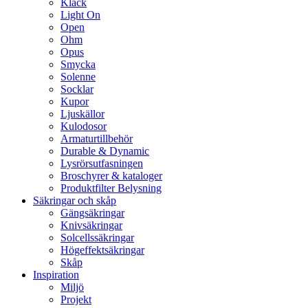
Klack
Light On
Open
Ohm
Opus
Smycka
Solenne
Socklar
Kupor
Ljuskällor
Kulodosor
Armaturtillbehör
Durable & Dynamic
Lysrörsutfasningen
Broschyrer & kataloger
Produktfilter Belysning
Säkringar och skåp
Gängsäkringar
Knivsäkringar
Solcellssäkringar
Högeffektsäkringar
Skåp
Inspiration
Miljö
Projekt