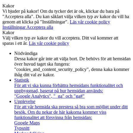
Kakor
Vi bjuder på kakor! Om du tycker det är ok, klickar du bara på
"Acceptera alla". Du kan såklart välja vilken typ av kakor du vill ha
genom att klicka på "Inställningar".
Läs vår cookie policy
Inställningar
Acceptera alla
Kakor
Välj vilken typ av kakor du vill acceptera. Ditt val kommer att
sparas i ett år.
Läs vår cookie policy
Nödvändiga
Dessa kakor går inte att välja bort. De behövs för att hemsidan
över huvud taget ska fungera:
"cookies_and_content_security_policy", denna kaka kommer
ihåg ditt val av kakor.
Statistik
För att vi ska kunna förbättra hemsidans funktionalitet och
uppbyggnad, baserat på hur hemsidan används:
"Google Analytics", "_ga" och "ga#"
Upplevelse
För att vår hemsida ska prestera så bra som möjligt under ditt
besök. Om du nekar de här kakorna kommer viss
funktionalitet att försvinna från hemsidan:
Google Maps
Typsnitt