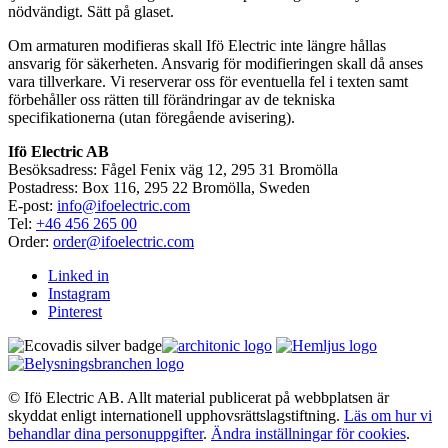
nödvändigt. Sätt på glaset.
Om armaturen modifieras skall Ifö Electric inte längre hållas
ansvarig för säkerheten. Ansvarig för modifieringen skall då anses
vara tillverkare. Vi reserverar oss för eventuella fel i texten samt
förbehåller oss rätten till förändringar av de tekniska
specifikationerna (utan föregående avisering).
Ifö Electric AB
Besöksadress: Fågel Fenix väg 12, 295 31 Bromölla
Postadress: Box 116, 295 22 Bromölla, Sweden
E-post:
info@ifoelectric.com
Tel:
+46 456 265 00
Order:
order@ifoelectric.com
Linked in
Instagram
Pinterest
© Ifö Electric AB. Allt material publicerat på webbplatsen är
skyddat enligt internationell upphovsrättslagstiftning.
Läs om hur vi
behandlar dina personuppgifter
.
Ändra inställningar för cookies
.