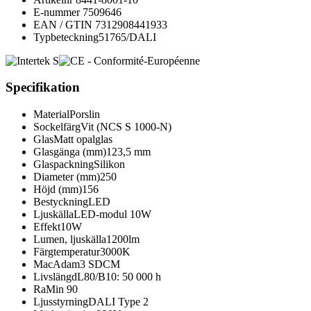
E-nummer
7509646
EAN / GTIN
7312908441933
Typbeteckning
51765/DALI
Specifikation
Material
Porslin
Sockelfärg
Vit (NCS S 1000-N)
Glas
Matt opalglas
Glasgänga (mm)
123,5 mm
Glaspackning
Silikon
Diameter (mm)
250
Höjd (mm)
156
Bestyckning
LED
Ljuskälla
LED-modul 10W
Effekt
10W
Lumen, ljuskälla
1200lm
Färgtemperatur
3000K
MacAdam
3 SDCM
Livslängd
L80/B10: 50 000 h
Ra
Min 90
Ljusstyrning
DALI Type 2