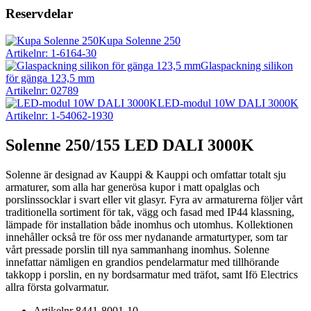
Reservdelar
Kupa Solenne 250
Artikelnr: 1-6164-30
Glaspackning silikon
för gänga 123,5 mm
Artikelnr: 02789
LED-modul 10W DALI 3000K
Artikelnr: 1-54062-1930
Solenne 250/155 LED DALI 3000K
Solenne är designad av Kauppi & Kauppi och omfattar totalt sju
armaturer, som alla har generösa kupor i matt opalglas och
porslinssocklar i svart eller vit glasyr. Fyra av armaturerna följer vårt
traditionella sortiment för tak, vägg och fasad med IP44 klassning,
lämpade för installation både inomhus och utomhus. Kollektionen
innehåller också tre för oss mer nydanande armaturtyper, som tar
vårt pressade porslin till nya sammanhang inomhus. Solenne
innefattar nämligen en grandios pendelarmatur med tillhörande
takkopp i porslin, en ny bordsarmatur med träfot, samt Ifö Electrics
allra första golvarmatur.
Artikelnr
8441-8001-10