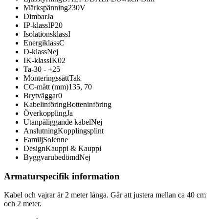
Märkspänning
230V
Dimbar
Ja
IP-klass
IP20
Isolationsklass
I
Energiklass
C
D-klass
Nej
IK-klass
IK02
Ta
-30 - +25
Monteringssätt
Tak
CC-mått (mm)
135, 70
Brytväggar
0
Kabelinföring
Botteninföring
Överkoppling
Ja
Utanpåliggande kabel
Nej
Anslutning
Kopplingsplint
Familj
Solenne
Design
Kauppi & Kauppi
Byggvarubedömd
Nej
Armaturspecifik information
Kabel och vajrar är 2 meter långa. Går att justera mellan ca 40 cm
och 2 meter.