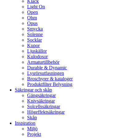
Klack
Light On
Open
Ohm
Opus
Smycka
Solenne
Socklar
Kupor
Ljuskällor
Kulodosor
Armaturtillbehör
Durable & Dynamic
Lysrörsutfasningen
Broschyrer & kataloger
Produktfilter Belysning
Säkringar och skåp
Gängsäkringar
Knivsäkringar
Solcellssäkringar
Högeffektsäkringar
Skåp
Inspiration
Miljö
Projekt