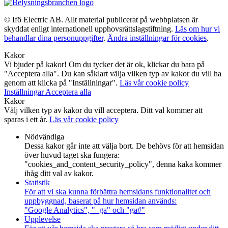
© Ifö Electric AB. Allt material publicerat på webbplatsen är
skyddat enligt internationell upphovsrättslagstiftning.
Läs om hur vi
behandlar dina personuppgifter
.
Ändra inställningar för cookies
.
Kakor
Vi bjuder på kakor! Om du tycker det är ok, klickar du bara på
"Acceptera alla". Du kan såklart välja vilken typ av kakor du vill ha
genom att klicka på "Inställningar".
Läs vår cookie policy
Inställningar
Acceptera alla
Kakor
Välj vilken typ av kakor du vill acceptera. Ditt val kommer att
sparas i ett år.
Läs vår cookie policy
Nödvändiga
Dessa kakor går inte att välja bort. De behövs för att hemsidan
över huvud taget ska fungera:
"cookies_and_content_security_policy", denna kaka kommer
ihåg ditt val av kakor.
Statistik
För att vi ska kunna förbättra hemsidans funktionalitet och
uppbyggnad, baserat på hur hemsidan används:
"Google Analytics", "_ga" och "ga#"
Upplevelse