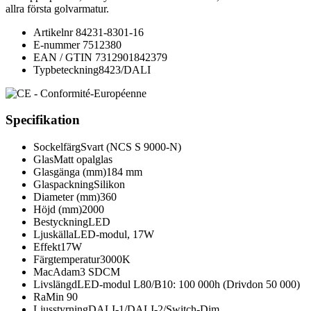
allra första golvarmatur.
Artikelnr
84231-8301-16
E-nummer
7512380
EAN / GTIN
7312901842379
Typbeteckning
8423/DALI
Specifikation
Sockelfärg
Svart (NCS S 9000-N)
Glas
Matt opalglas
Glasgänga (mm)
184 mm
Glaspackning
Silikon
Diameter (mm)
360
Höjd (mm)
2000
Bestyckning
LED
Ljuskälla
LED-modul, 17W
Effekt
17W
Färgtemperatur
3000K
MacAdam
3 SDCM
Livslängd
LED-modul L80/B10: 100 000h (Drivdon 50 000)
Ra
Min 90
Ljusstyrning
DALI-1/DALI-2/Switch-Dim