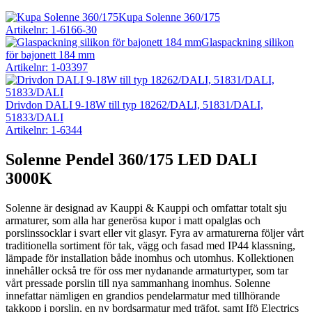
Kupa Solenne 360/175
Artikelnr: 1-6166-30
Glaspackning silikon
för bajonett 184 mm
Artikelnr: 1-03397
Drivdon DALI 9-18W till typ 18262/DALI, 51831/DALI,
51833/DALI
Artikelnr: 1-6344
Solenne Pendel 360/175 LED DALI
3000K
Solenne är designad av Kauppi & Kauppi och omfattar totalt sju
armaturer, som alla har generösa kupor i matt opalglas och
porslinssocklar i svart eller vit glasyr. Fyra av armaturerna följer vårt
traditionella sortiment för tak, vägg och fasad med IP44 klassning,
lämpade för installation både inomhus och utomhus. Kollektionen
innehåller också tre för oss mer nydanande armaturtyper, som tar
vårt pressade porslin till nya sammanhang inomhus. Solenne
innefattar nämligen en grandios pendelarmatur med tillhörande
takkopp i porslin, en ny bordsarmatur med träfot, samt Ifö Electrics