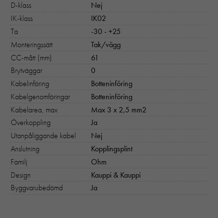
D-klass
Nej
IK-klass
IK02
Ta
-30 - +25
Monteringssätt
Tak/vägg
CC-mått (mm)
61
Brytväggar
0
Kabelinföring
Botteninföring
Kabelgenomföringar
Botteninföring
Kabelarea, max
Max 3 x 2,5 mm2
Överkoppling
Ja
Utanpåliggande kabel
Nej
Anslutning
Kopplingsplint
Familj
Ohm
Design
Kauppi & Kauppi
Byggvarubedömd
Ja
Nödvändiga