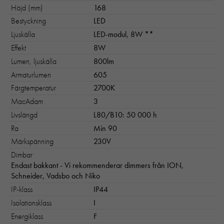
Höjd (mm)
168
Bestyckning
LED
Ljuskälla
LED-modul, 8W **
Effekt
8W
Lumen, ljuskälla
800lm
Armaturlumen
605
Färgtemperatur
2700K
MacAdam
3
Livslängd
L80/B10: 50 000 h
Ra
Min 90
Märkspänning
230V
Dimbar
Endast bakkant - Vi rekommenderar dimmers från ION,
Schneider, Vadsbo och Niko
IP-klass
IP44
Isolationsklass
I
Energiklass
F