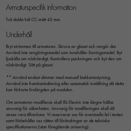
Armaturspecifik information
Dessa kakor går inte att välja bort. 
behövs för att hemsidan över huvud t
ska fungera:
Två dolda hål CC-mått 45 mm.
"cookies_and_content_security_poli
denna kaka kommer ihåg ditt val av
Underhåll
kakor.
Bryt strömmen till armaturen. Skruva av glaset och rengör det.
Använd inte rengöringsmedel som innehåller lösningsmedel. Byt
Statistik
ljuskälla om nödvändigt. Kontrollera packningen och byt den om
För att vi ska
nödvändigt. Sätt på glaset.
kunna
förbättra
** Använd endast dimmer med manuell bakkantsstyrning.
hemsidans
Använd inte framkantsdimring eller automatisk inställning då detta
funktionalitet
kan förkorta livslängden på modulen.
och
uppbyggnad,
Om armaturen modifieras skall Ifö Electric inte längre hållas
baserat på
ansvarig för säkerheten. Ansvarig för modifieringen skall då
hur hemsidan
anses vara tillverkare. Vi reserverar oss för eventuella fel i texten
används:
samt förbehåller oss rätten till förändringar av de tekniska
"Google
specifikationerna (utan föregående avisering).
Analytics",