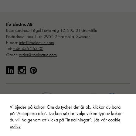
"_ga" och
"ga#"
Ifö Electric AB
Besöksadress: Fågel Fenix väg 12, 295 31 Bromölla
Upplevelse
Postadress: Box 116, 295 22 Bromölla, Sweden
För att vår
E-post:
info@ifoelectric.com
hemsida ska
Tel:
+46 456 265 00
prestera så
Order:
order@ifoelectric.com
bra som
möjligt under
ditt besök.
Om du nekar
de här
kakorna
kommer viss
funktionalitet
Vi bjuder på kakor! Om du tycker det är ok, klickar du bara
att försvinna
på "Acceptera alla". Du kan såklart välja vilken typ av kakor
från
du vill ha genom att klicka på "Inställningar".
Läs vår cookie
hemsidan:
policy
Google
Maps