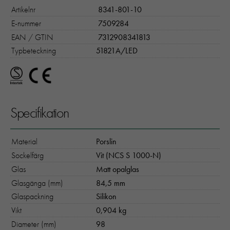
Artikelnr
8341-801-10
E-nummer
7509284
EAN / GTIN
7312908341813
Typbeteckning
51821A/LED
Specifikation
Material
Porslin
Sockelfärg
Vit (NCS S 1000-N)
Glas
Matt opalglas
Glasgänga (mm)
84,5 mm
Glaspackning
Silikon
Vikt
0,904 kg
Diameter (mm)
98