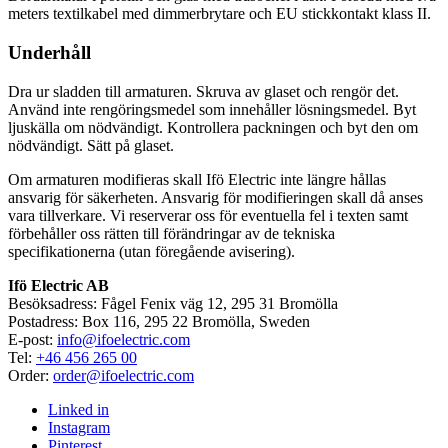
meters textilkabel med dimmerbrytare och EU stickkontakt klass II.
Underhåll
Dra ur sladden till armaturen. Skruva av glaset och rengör det.
Använd inte rengöringsmedel som innehåller lösningsmedel. Byt
ljuskälla om nödvändigt. Kontrollera packningen och byt den om
nödvändigt. Sätt på glaset.
Om armaturen modifieras skall Ifö Electric inte längre hållas
ansvarig för säkerheten. Ansvarig för modifieringen skall då anses
vara tillverkare. Vi reserverar oss för eventuella fel i texten samt
förbehåller oss rätten till förändringar av de tekniska
specifikationerna (utan föregående avisering).
Ifö Electric AB
Besöksadress: Fågel Fenix väg 12, 295 31 Bromölla
Postadress: Box 116, 295 22 Bromölla, Sweden
E-post:
info@ifoelectric.com
Tel:
+46 456 265 00
Order:
order@ifoelectric.com
Linked in
Instagram
Pinterest