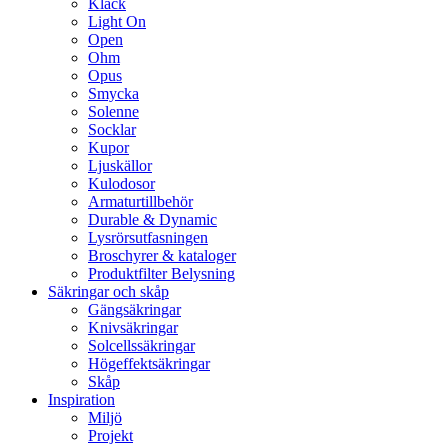
Klack
Light On
Open
Ohm
Opus
Smycka
Solenne
Socklar
Kupor
Ljuskällor
Kulodosor
Armaturtillbehör
Durable & Dynamic
Lysrörsutfasningen
Broschyrer & kataloger
Produktfilter Belysning
Säkringar och skåp
Gängsäkringar
Knivsäkringar
Solcellssäkringar
Högeffektsäkringar
Skåp
Inspiration
Miljö
Projekt