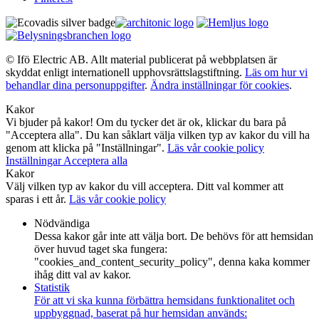
© Ifö Electric AB. Allt material publicerat på webbplatsen är
skyddat enligt internationell upphovsrättslagstiftning.
Läs om hur vi
behandlar dina personuppgifter
.
Ändra inställningar för cookies
.
Kakor
Vi bjuder på kakor! Om du tycker det är ok, klickar du bara på
"Acceptera alla". Du kan såklart välja vilken typ av kakor du vill ha
genom att klicka på "Inställningar".
Läs vår cookie policy
Inställningar
Acceptera alla
Kakor
Välj vilken typ av kakor du vill acceptera. Ditt val kommer att
sparas i ett år.
Läs vår cookie policy
Nödvändiga
Dessa kakor går inte att välja bort. De behövs för att hemsidan
över huvud taget ska fungera:
"cookies_and_content_security_policy", denna kaka kommer
ihåg ditt val av kakor.
Statistik
För att vi ska kunna förbättra hemsidans funktionalitet och
uppbyggnad, baserat på hur hemsidan används: