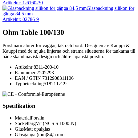
Artikelnr: 1-6160-30
Glaspackning silikon för
gänga 84,5 mm
Artikelnr: 02786-9
Ohm Table 100/130
Porslinarmaturer för väggar, tak och bord. Designen av Kauppi &
Kauppi med de mjuka linjerna och strama siluetterna för tankarna till
både skandinavisk design och äldre japanskt porslin.
Artikelnr
8311-200-10
E-nummer
7505293
EAN / GTIN
7312908311106
Typbeteckning
51821T/G9
Specifikation
Material
Porslin
Sockelfärg
Vit (NCS S 1000-N)
Glas
Matt opalglas
Glasgänga (mm)
84,5 mm