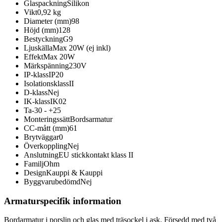
Glaspackning
Silikon
Vikt
0,92 kg
Diameter (mm)
98
Höjd (mm)
128
Bestyckning
G9
Ljuskälla
Max 20W (ej inkl)
Effekt
Max 20W
Märkspänning
230V
IP-klass
IP20
Isolationsklass
II
D-klass
Nej
IK-klass
IK02
Ta
-30 - +25
Monteringssätt
Bordsarmatur
CC-mått (mm)
61
Brytväggar
0
Överkoppling
Nej
Anslutning
EU stickkontakt klass II
Familj
Ohm
Design
Kauppi & Kauppi
Byggvarubedömd
Nej
Armaturspecifik information
Bordarmatur i porslin och glas med träsockel i ask. Försedd med två