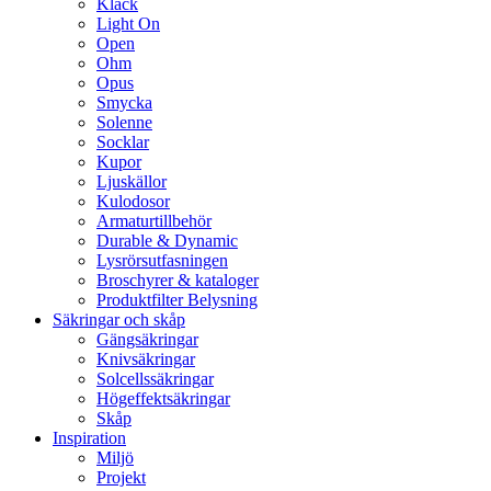
Klack
Light On
Open
Ohm
Opus
Smycka
Solenne
Socklar
Kupor
Ljuskällor
Kulodosor
Armaturtillbehör
Durable & Dynamic
Lysrörsutfasningen
Broschyrer & kataloger
Produktfilter Belysning
Säkringar och skåp
Gängsäkringar
Knivsäkringar
Solcellssäkringar
Högeffektsäkringar
Skåp
Inspiration
Miljö
Projekt