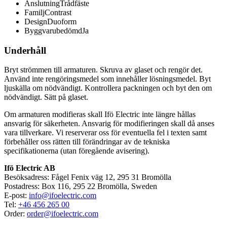
Anslutning
Trådfäste
Familj
Contrast
Design
Duoform
Byggvarubedömd
Ja
Underhåll
Bryt strömmen till armaturen. Skruva av glaset och rengör det.
Använd inte rengöringsmedel som innehåller lösningsmedel. Byt
ljuskälla om nödvändigt. Kontrollera packningen och byt den om
nödvändigt. Sätt på glaset.
Om armaturen modifieras skall Ifö Electric inte längre hållas
ansvarig för säkerheten. Ansvarig för modifieringen skall då anses
vara tillverkare. Vi reserverar oss för eventuella fel i texten samt
förbehåller oss rätten till förändringar av de tekniska
specifikationerna (utan föregående avisering).
Ifö Electric AB
Besöksadress: Fågel Fenix väg 12, 295 31 Bromölla
Postadress: Box 116, 295 22 Bromölla, Sweden
E-post:
info@ifoelectric.com
Tel:
+46 456 265 00
Order:
order@ifoelectric.com