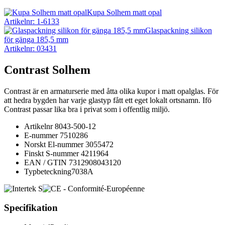
Kupa Solhem matt opal
Artikelnr: 1-6133
Glaspackning silikon
för gänga 185,5 mm
Artikelnr: 03431
Contrast Solhem
Contrast är en armaturserie med åtta olika kupor i matt opalglas. För
att hedra bygden har varje glastyp fått ett eget lokalt ortsnamn. Ifö
Contrast passar lika bra i privat som i offentlig miljö.
Artikelnr
8043-500-12
E-nummer
7510286
Norskt El-nummer
3055472
Finskt S-nummer
4211964
EAN / GTIN
7312908043120
Typbeteckning
7038A
Specifikation