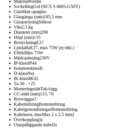
Material
Porslin
Sockelfärg
Grå (NCS S 6005-G50Y)
Glas
Matt opalglas
Glasgänga (mm)
185,5 mm
Glaspackning
Silikon
Vikt
2,3 kg
Diameter (mm)
290
Höjd (mm)
135
Bestyckning
E27
Ljuskälla
E27, max 75W (ej inkl.)
Effekt
Max 75W
Märkspänning
230V
IP-klass
IP44
Isolationsklass
II
D-klass
Nej
IK-klass
IK02
Ta
-30 - +25
Monteringssätt
Tak/vägg
CC-mått (mm)
133, 70
Brytväggar
3
Kabelinföring
Botteninföring
Kabelgenomföringar
Botteninföring
Kabelarea, max
Max 2 x 2,5 mm2
Överkoppling
Ja
Utanpåliggande kabel
Ja