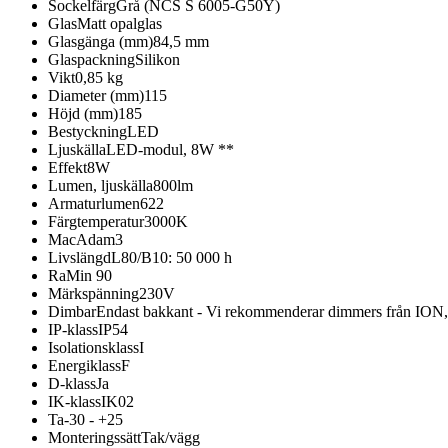
Sockelfärg
Grå (NCS S 6005-G50Y)
Glas
Matt opalglas
Glasgänga (mm)
84,5 mm
Glaspackning
Silikon
Vikt
0,85 kg
Diameter (mm)
115
Höjd (mm)
185
Bestyckning
LED
Ljuskälla
LED-modul, 8W **
Effekt
8W
Lumen, ljuskälla
800lm
Armaturlumen
622
Färgtemperatur
3000K
MacAdam
3
Livslängd
L80/B10: 50 000 h
Ra
Min 90
Märkspänning
230V
Dimbar
Endast bakkant - Vi rekommenderar dimmers från ION,
IP-klass
IP54
Isolationsklass
I
Energiklass
F
D-klass
Ja
IK-klass
IK02
Ta
-30 - +25
Monteringssätt
Tak/vägg