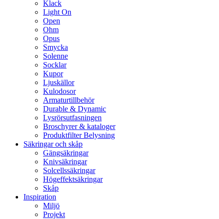
Klack
Light On
Open
Ohm
Opus
Smycka
Solenne
Socklar
Kupor
Ljuskällor
Kulodosor
Armaturtillbehör
Durable & Dynamic
Lysrörsutfasningen
Broschyrer & kataloger
Produktfilter Belysning
Säkringar och skåp
Gängsäkringar
Knivsäkringar
Solcellssäkringar
Högeffektsäkringar
Skåp
Inspiration
Miljö
Projekt