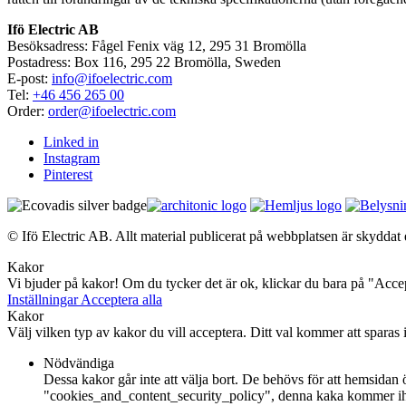
Ifö Electric AB
Besöksadress: Fågel Fenix väg 12, 295 31 Bromölla
Postadress: Box 116, 295 22 Bromölla, Sweden
E-post:
info@ifoelectric.com
Tel:
+46 456 265 00
Order:
order@ifoelectric.com
Linked in
Instagram
Pinterest
© Ifö Electric AB. Allt material publicerat på webbplatsen är skyddat e
Kakor
Vi bjuder på kakor! Om du tycker det är ok, klickar du bara på "Accept
Inställningar
Acceptera alla
Kakor
Välj vilken typ av kakor du vill acceptera. Ditt val kommer att sparas i
Nödvändiga
Dessa kakor går inte att välja bort. De behövs för att hemsidan
"cookies_and_content_security_policy", denna kaka kommer ihå