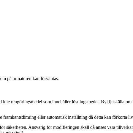
amm på armaturen kan förväntas.
nd inte rengöringsmedel som innehåller lösningsmedel. Byt ljuskälla o
ramkantsdimring eller automatisk inställning då detta kan förkorta l
ör säkerheten. Ansvarig för modifieringen skall då anses vara tillverkare
de avisering).