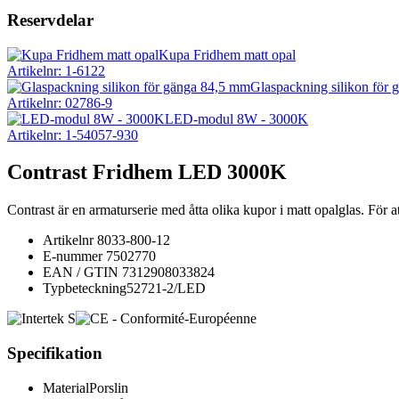
Reservdelar
Kupa Fridhem matt opal
Artikelnr: 1-6122
Glaspackning silikon för
Artikelnr: 02786-9
LED-modul 8W - 3000K
Artikelnr: 1-54057-930
Contrast Fridhem LED 3000K
Contrast är en armaturserie med åtta olika kupor i matt opalglas. För att
Artikelnr
8033-800-12
E-nummer
7502770
EAN / GTIN
7312908033824
Typbeteckning
52721-2/LED
Specifikation
Material
Porslin