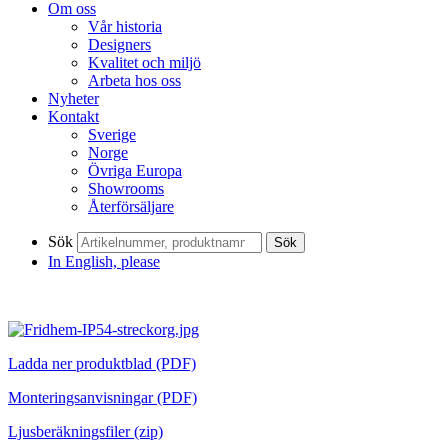
Om oss
Vår historia
Designers
Kvalitet och miljö
Arbeta hos oss
Nyheter
Kontakt
Sverige
Norge
Övriga Europa
Showrooms
Återförsäljare
Sök
Sök
In English, please
Ladda ner produktblad (PDF)
Monteringsanvisningar (PDF)
Ljusberäkningsfiler (zip)