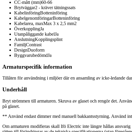
CC-mått (mm)
60-66
Brytväggar
2 - kräver tätningssats
Kabelinföring
Botteninföring
Kabelgenomföringar
Botteninföring
Kabelarea, max
Max 3 x 2,5 mm2
Överkoppling
Ja
Utanpåliggande kabel
Ja
Anslutning
Kopplingsplint
Familj
Contrast
Design
Duoform
Byggvarubedömd
Ja
Armaturspecifik information
Tillåten för användning i miljöer där en ansamling av icke-ledande d
Underhåll
Bryt strömmen till armaturen. Skruva av glaset och rengör det. Anvä
på glaset.
** Använd endast dimmer med manuell bakkantsstyrning. Använd inte f
Om armaturen modifieras skall Ifö Electric inte längre hållas ansvarig f
rätten till förändringar av de tekniska specifikationerna (utan föregåen