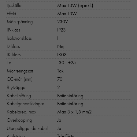
Ljuskälla
Max 13W (ej inkl.)
Effekt
Max 13W
Märkspänning
230V
IP-klass
IP23
Isolationsklass
II
D-klass
Nej
IK-klass
IK03
Ta
-30 - +25
Monteringssätt
Tak
CC-mått (mm)
70
Brytväggar
2
Kabelinföring
Botteninföring
Kabelgenomföringar
Botteninföring
Kabelarea, max
Max 3 x 1,5 mm2
Överkoppling
Ja
Utanpåliggande kabel
Ja
Anslutning
Trådfäste