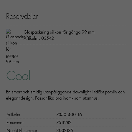
Reservdelar
Glaspackning silikon för gänga 99 mm
Artikelnr: 03542
Cool
En smart och smidig utanpåliggande downlight i tidlöst porslin och
elegant design. Passar lika bra inom- som utomhus.
Artikelnr
7350-400-16
E-nummer
7511282
Norskt El-nummer
3032135