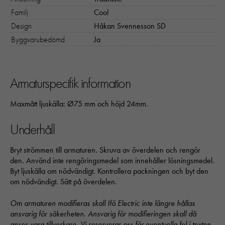
Familj
Cool
Design
Håkan Svennesson SD
Byggvarubedömd
Ja
Armaturspecifik information
Maxmått ljuskälla: Ø75 mm och höjd 24mm.
Nödvändiga
Underhåll
Dessa kakor går inte att välja bort. 
behövs för att hemsidan över huvud t
Bryt strömmen till armaturen. Skruva av överdelen och rengör
ska fungera:
den. Använd inte rengöringsmedel som innehåller lösningsmedel.
"cookies_and_content_security_poli
Byt ljuskälla om nödvändigt. Kontrollera packningen och byt den
denna kaka kommer ihåg ditt val av
om nödvändigt. Sätt på överdelen.
kakor.
Om armaturen modifieras skall Ifö Electric inte längre hållas
ansvarig för säkerheten. Ansvarig för modifieringen skall då
Statistik
anses vara tillverkare. Vi reserverar oss för eventuella fel i texten