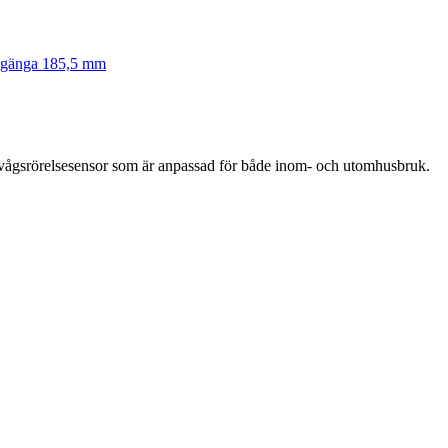
r gänga 185,5 mm
rovågsrörelsesensor som är anpassad för både inom- och utomhusbruk.