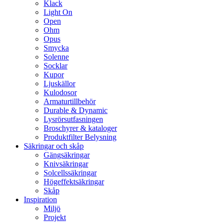
Klack
Light On
Open
Ohm
Opus
Smycka
Solenne
Socklar
Kupor
Ljuskällor
Kulodosor
Armaturtillbehör
Durable & Dynamic
Lysrörsutfasningen
Broschyrer & kataloger
Produktfilter Belysning
Säkringar och skåp
Gängsäkringar
Knivsäkringar
Solcellssäkringar
Högeffektsäkringar
Skåp
Inspiration
Miljö
Projekt