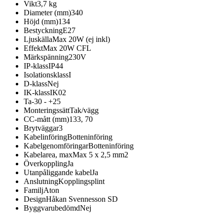
Vikt
3,7 kg
Diameter (mm)
340
Höjd (mm)
134
Bestyckning
E27
Ljuskälla
Max 20W (ej inkl)
Effekt
Max 20W CFL
Märkspänning
230V
IP-klass
IP44
Isolationsklass
I
D-klass
Nej
IK-klass
IK02
Ta
-30 - +25
Monteringssätt
Tak/vägg
CC-mått (mm)
133, 70
Brytväggar
3
Kabelinföring
Botteninföring
Kabelgenomföringar
Botteninföring
Kabelarea, max
Max 5 x 2,5 mm2
Överkoppling
Ja
Utanpåliggande kabel
Ja
Anslutning
Kopplingsplint
Familj
Aton
Design
Håkan Svennesson SD
Byggvarubedömd
Nej