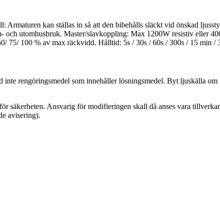
: Armaturen kan ställas in så att den bibehålls släckt vid önskad ljussty
nom- och utomhusbruk. Master/slavkoppling: Max 1200W resistiv eller 
/ 75/ 100 % av max räckvidd. Hålltid: 5s / 30s / 60s / 300s / 15 min / 3
nd inte rengöringsmedel som innehåller lösningsmedel. Byt ljuskälla o
ör säkerheten. Ansvarig för modifieringen skall då anses vara tillverkare
de avisering).