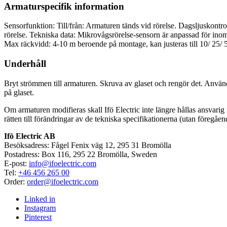
Armaturspecifik information
Sensorfunktion: Till/från: Armaturen tänds vid rörelse. Dagsljuskontroll
rörelse. Tekniska data: Mikrovågsrörelse-sensorn är anpassad för i
Max räckvidd: 4-10 m beroende på montage, kan justeras till 10/ 25/ 50
Underhåll
Bryt strömmen till armaturen. Skruva av glaset och rengör det. Anvä
på glaset.
Om armaturen modifieras skall Ifö Electric inte längre hållas ansvarig f
rätten till förändringar av de tekniska specifikationerna (utan föregåen
Ifö Electric AB
Besöksadress: Fågel Fenix väg 12, 295 31 Bromölla
Postadress: Box 116, 295 22 Bromölla, Sweden
E-post:
info@ifoelectric.com
Tel:
+46 456 265 00
Order:
order@ifoelectric.com
Linked in
Instagram
Pinterest