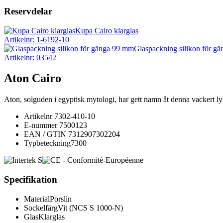
Reservdelar
Kupa Cairo klarglas
Artikelnr: 1-6192-10
Glaspackning silikon för g
Artikelnr: 03542
Aton Cairo
Aton, solguden i egyptisk mytologi, har gett namn åt denna vackert ly
Artikelnr
7302-410-10
E-nummer
7500123
EAN / GTIN
7312907302204
Typbeteckning
7300
Specifikation
Material
Porslin
Sockelfärg
Vit (NCS S 1000-N)
Glas
Klarglas