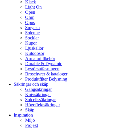
Klack
Light On
Open
Ohm
Opus
Smycka
Solenne
Socklar
Kupor
Ljuskällor
Kulodosor
Armaturtillbehör
Durable & Dynamic
Lysrörsutfasningen
Broschyrer & kataloger
Produktfilter Belysning
Säkringar och skåp
Gängsäkringar
Knivsäkringar
Solcellssäkringar
Högeffektsäkringar
Skåp
Inspiration
Miljö
Projekt