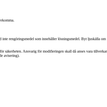
förekomma.
nd inte rengöringsmedel som innehåller lösningsmedel. Byt ljuskälla o
ör säkerheten. Ansvarig för modifieringen skall då anses vara tillverkare
de avisering).