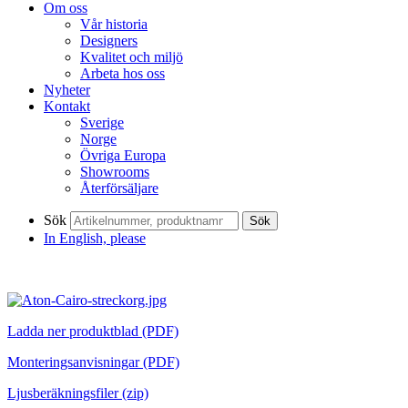
Om oss
Vår historia
Designers
Kvalitet och miljö
Arbeta hos oss
Nyheter
Kontakt
Sverige
Norge
Övriga Europa
Showrooms
Återförsäljare
Sök
Sök
In English, please
Ladda ner produktblad (PDF)
Monteringsanvisningar (PDF)
Ljusberäkningsfiler (zip)