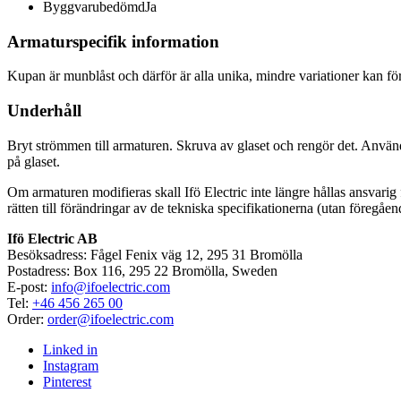
Byggvarubedömd
Ja
Armaturspecifik information
Kupan är munblåst och därför är alla unika, mindre variationer kan 
Underhåll
Bryt strömmen till armaturen. Skruva av glaset och rengör det. Anvä
på glaset.
Om armaturen modifieras skall Ifö Electric inte längre hållas ansvarig f
rätten till förändringar av de tekniska specifikationerna (utan föregåen
Ifö Electric AB
Besöksadress: Fågel Fenix väg 12, 295 31 Bromölla
Postadress: Box 116, 295 22 Bromölla, Sweden
E-post:
info@ifoelectric.com
Tel:
+46 456 265 00
Order:
order@ifoelectric.com
Linked in
Instagram
Pinterest