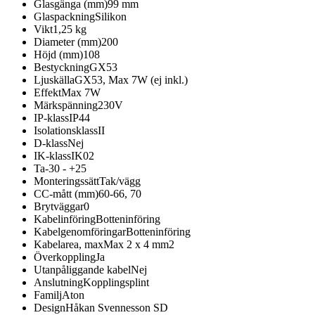
Glasgänga (mm)
99 mm
Glaspackning
Silikon
Vikt
1,25 kg
Diameter (mm)
200
Höjd (mm)
108
Bestyckning
GX53
Ljuskälla
GX53, Max 7W (ej inkl.)
Effekt
Max 7W
Märkspänning
230V
IP-klass
IP44
Isolationsklass
II
D-klass
Nej
IK-klass
IK02
Ta
-30 - +25
Monteringssätt
Tak/vägg
CC-mått (mm)
60-66, 70
Brytväggar
0
Kabelinföring
Botteninföring
Kabelgenomföringar
Botteninföring
Kabelarea, max
Max 2 x 4 mm2
Överkoppling
Ja
Utanpåliggande kabel
Nej
Anslutning
Kopplingsplint
Familj
Aton
Design
Håkan Svennesson SD