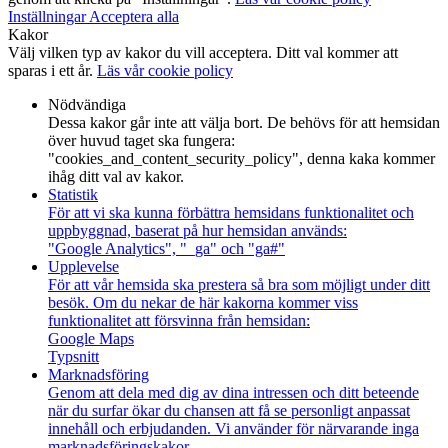
Inställningar
Acceptera alla
Kakor
Välj vilken typ av kakor du vill acceptera. Ditt val kommer att
sparas i ett år.
Läs vår cookie policy
Nödvändiga
Dessa kakor går inte att välja bort. De behövs för att hemsidan
över huvud taget ska fungera:
"cookies_and_content_security_policy", denna kaka kommer
ihåg ditt val av kakor.
Statistik
För att vi ska kunna förbättra hemsidans funktionalitet och
uppbyggnad, baserat på hur hemsidan används:
"Google Analytics", "_ga" och "ga#"
Upplevelse
För att vår hemsida ska prestera så bra som möjligt under ditt
besök. Om du nekar de här kakorna kommer viss
funktionalitet att försvinna från hemsidan:
Google Maps
Typsnitt
Marknadsföring
Genom att dela med dig av dina intressen och ditt beteende
när du surfar ökar du chansen att få se personligt anpassat
innehåll och erbjudanden. Vi använder för närvarande inga
marknadsföringskakor.