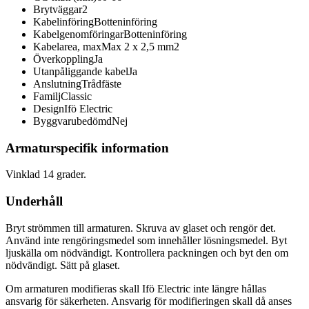
Brytväggar
2
Kabelinföring
Botteninföring
Kabelgenomföringar
Botteninföring
Kabelarea, max
Max 2 x 2,5 mm2
Överkoppling
Ja
Utanpåliggande kabel
Ja
Anslutning
Trådfäste
Familj
Classic
Design
Ifö Electric
Byggvarubedömd
Nej
Armaturspecifik information
Vinklad 14 grader.
Underhåll
Bryt strömmen till armaturen. Skruva av glaset och rengör det.
Använd inte rengöringsmedel som innehåller lösningsmedel. Byt
ljuskälla om nödvändigt. Kontrollera packningen och byt den om
nödvändigt. Sätt på glaset.
Om armaturen modifieras skall Ifö Electric inte längre hållas
ansvarig för säkerheten. Ansvarig för modifieringen skall då anses