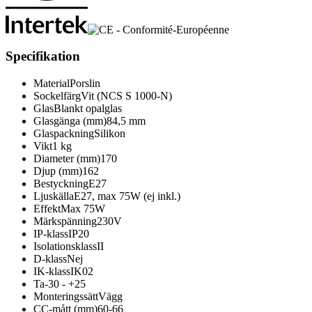
Specifikation
Material
Porslin
Sockelfärg
Vit (NCS S 1000-N)
Glas
Blankt opalglas
Glasgänga (mm)
84,5 mm
Glaspackning
Silikon
Vikt
1 kg
Diameter (mm)
170
Djup (mm)
162
Bestyckning
E27
Ljuskälla
E27, max 75W (ej inkl.)
Effekt
Max 75W
Märkspänning
230V
IP-klass
IP20
Isolationsklass
II
D-klass
Nej
IK-klass
IK02
Ta
-30 - +25
Monteringssätt
Vägg
CC-mått (mm)
60-66