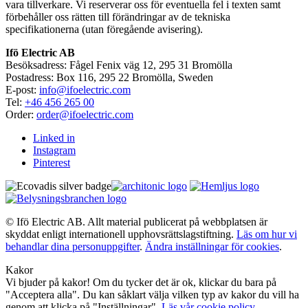
vara tillverkare. Vi reserverar oss för eventuella fel i texten samt
förbehåller oss rätten till förändringar av de tekniska
specifikationerna (utan föregående avisering).
Ifö Electric AB
Besöksadress: Fågel Fenix väg 12, 295 31 Bromölla
Postadress: Box 116, 295 22 Bromölla, Sweden
E-post:
info@ifoelectric.com
Tel:
+46 456 265 00
Order:
order@ifoelectric.com
Linked in
Instagram
Pinterest
© Ifö Electric AB. Allt material publicerat på webbplatsen är
skyddat enligt internationell upphovsrättslagstiftning.
Läs om hur vi
behandlar dina personuppgifter
.
Ändra inställningar för cookies
.
Kakor
Vi bjuder på kakor! Om du tycker det är ok, klickar du bara på
"Acceptera alla". Du kan såklart välja vilken typ av kakor du vill ha
genom att klicka på "Inställningar".
Läs vår cookie policy