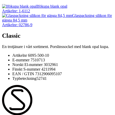
Ifökupa blank opal
Artikelnr: 1-6112
Glaspackning silikon för
gänga 84,5 mm
Artikelnr: 02786-9
Classic
En trotjänare i vårt sortiment. Porslinssockel med blank opal kupa.
Artikelnr
6095-500-10
E-nummer
7510713
Norskt El-nummer
3032961
Finskt S-nummer
4211994
EAN / GTIN
7312906095107
Typbeteckning
52741