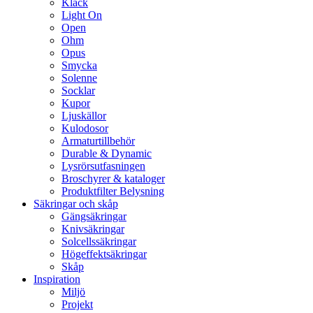
Klack
Light On
Open
Ohm
Opus
Smycka
Solenne
Socklar
Kupor
Ljuskällor
Kulodosor
Armaturtillbehör
Durable & Dynamic
Lysrörsutfasningen
Broschyrer & kataloger
Produktfilter Belysning
Säkringar och skåp
Gängsäkringar
Knivsäkringar
Solcellssäkringar
Högeffektsäkringar
Skåp
Inspiration
Miljö
Projekt