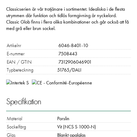
förbättra
hemsidans
Classicserien är vår trotjänare i sortimentet. Idealiska i de flesta
funktionalitet
utrymmen där funktion och tidlös formgivning är nyckelord.
och
Classic Glob finns i flera olika kombinationer och går också att få
uppbyggnad,
med grå eller brun sockel.
baserat på
hur hemsidan
Artikelnr
6046-8401-10
används:
"Google
E-nummer
7508443
Analytics",
EAN / GTIN
7312906046901
"_ga" och
Typbeteckning
51765/DALI
"ga#"
Upplevelse
Specifikation
För att vår
hemsida ska
prestera så
Material
Porslin
bra som
möjligt under
Sockelfärg
Vit (NCS S 1000-N)
ditt besök.
Glas
Blankt opalglas