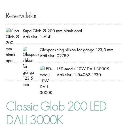
Reservdelar
Kupa Glob Ø 200 mm blank opal
Artikelnr: 1-6141
Glaspackning silikon för gänga 123,5 mm
Nödvändiga
Artikelnr: 02789
Dessa kakor går inte att välja bort. De
behövs för att hemsidan över huvud taget
LED-modul 10W DALI 3000K
ska fungera:
Artikelnr: 1-54062-1930
"cookies_and_content_security_policy",
denna kaka kommer ihåg ditt val av
kakor.
Classic Glob 200 LED
Statistik
DALI 3000K
För att vi ska
kunna