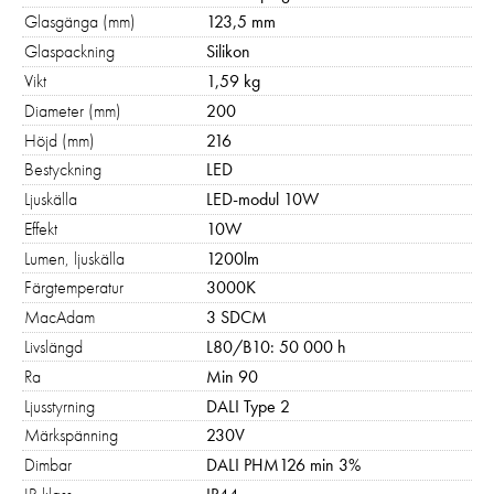
Om du nekar
Glasgänga (mm)
123,5 mm
de här
kakorna
Glaspackning
Silikon
kommer viss
Vikt
1,59 kg
funktionalitet
Diameter (mm)
200
att försvinna
Höjd (mm)
216
från
hemsidan:
Bestyckning
LED
Google
Ljuskälla
LED-modul 10W
Maps
Effekt
10W
Typsnitt
Lumen, ljuskälla
1200lm
Färgtemperatur
3000K
Marknadsföring
MacAdam
3 SDCM
Genom att dela med
Livslängd
L80/B10: 50 000 h
dig av dina intressen
Ra
Min 90
och ditt beteende när
Ljusstyrning
DALI Type 2
du surfar ökar du
chansen att få se
Märkspänning
230V
personligt anpassat
Dimbar
DALI PHM126 min 3%
innehåll och