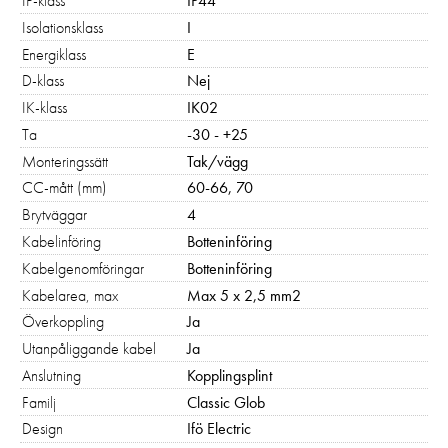
IP-klass
IP44
erbjudanden. Vi
använder för
Isolationsklass
I
närvarande inga
Energiklass
E
marknadsföringskakor.
D-klass
Nej
IK-klass
IK02
Ta
-30 - +25
Monteringssätt
Tak/vägg
CC-mått (mm)
60-66, 70
Brytväggar
4
Kabelinföring
Botteninföring
Kabelgenomföringar
Botteninföring
Kabelarea, max
Max 5 x 2,5 mm2
Överkoppling
Ja
Utanpåliggande kabel
Ja
Anslutning
Kopplingsplint
Familj
Classic Glob
Design
Ifö Electric