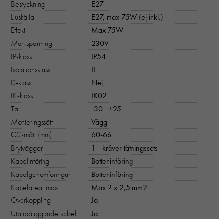
Bestyckning
E27
Ljuskälla
E27, max 75W (ej inkl.)
Effekt
Max 75W
Märkspänning
230V
IP-klass
IP54
Isolationsklass
II
D-klass
Nej
IK-klass
IK02
Ta
-30 - +25
Monteringssätt
Vägg
CC-mått (mm)
60-66
Brytväggar
1 - kräver tätningssats
Kabelinföring
Botteninföring
Kabelgenomföringar
Botteninföring
Kabelarea, max
Max 2 x 2,5 mm2
Överkoppling
Ja
Utanpåliggande kabel
Ja