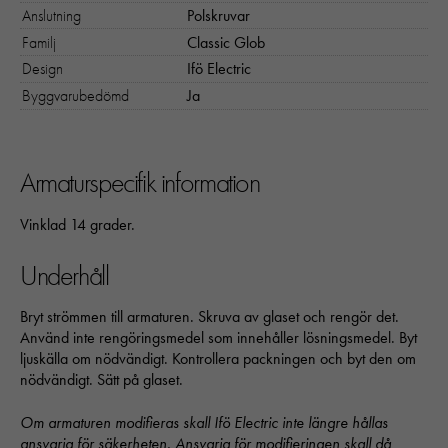
Anslutning
Polskruvar
Nödvändiga
Familj
Classic Glob
Dessa kakor går inte att välja bort. 
Design
Ifö Electric
behövs för att hemsidan över huvud t
Byggvarubedömd
Ja
ska fungera:
"cookies_and_content_security_poli
denna kaka kommer ihåg ditt val av
kakor.
Armaturspecifik information
Vinklad 14 grader.
Statistik
För att vi ska
Underhåll
kunna
förbättra
Bryt strömmen till armaturen. Skruva av glaset och rengör det.
hemsidans
Använd inte rengöringsmedel som innehåller lösningsmedel. Byt
funktionalitet
ljuskälla om nödvändigt. Kontrollera packningen och byt den om
och
nödvändigt. Sätt på glaset.
uppbyggnad,
baserat på
hur hemsidan
Om armaturen modifieras skall Ifö Electric inte längre hållas
används:
ansvarig för säkerheten. Ansvarig för modifieringen skall då