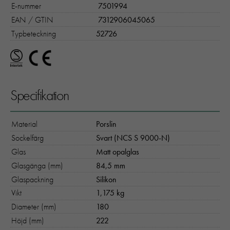
E-nummer
7501994
EAN / GTIN
7312906045065
Typbeteckning
52726
Specifikation
Material
Porslin
Sockelfärg
Svart (NCS S 9000-N)
Glas
Matt opalglas
Glasgänga (mm)
84,5 mm
Glaspackning
Silikon
Vikt
1,175 kg
Diameter (mm)
180
Höjd (mm)
222