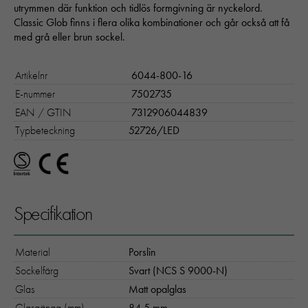
utrymmen där funktion och tidlös formgivning är nyckelord.
Classic Glob finns i flera olika kombinationer och går också att få
med grå eller brun sockel.
Artikelnr
6044-800-16
E-nummer
7502735
EAN / GTIN
7312906044839
Typbeteckning
52726/LED
Specifikation
Material
Porslin
Sockelfärg
Svart (NCS S 9000-N)
Glas
Matt opalglas
Glasgänga (mm)
84,5 mm