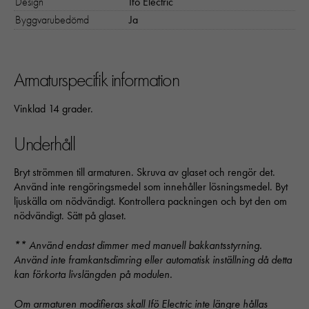
Design
Ifö Electric
Statistik
Byggvarubedömd
Ja
För att vi ska
kunna
förbättra
hemsidans
Armaturspecifik information
funktionalitet
och
Vinklad 14 grader.
uppbyggnad,
baserat på
Underhåll
hur hemsidan
används:
"Google
Bryt strömmen till armaturen. Skruva av glaset och rengör det.
Analytics",
Använd inte rengöringsmedel som innehåller lösningsmedel. Byt
"_ga" och
ljuskälla om nödvändigt. Kontrollera packningen och byt den om
"ga#"
nödvändigt. Sätt på glaset.
** Använd endast dimmer med manuell bakkantsstyrning.
Använd inte framkantsdimring eller automatisk inställning då detta
Upplevelse
kan förkorta livslängden på modulen.
För att vår
hemsida ska
Om armaturen modifieras skall Ifö Electric inte längre hållas
prestera så