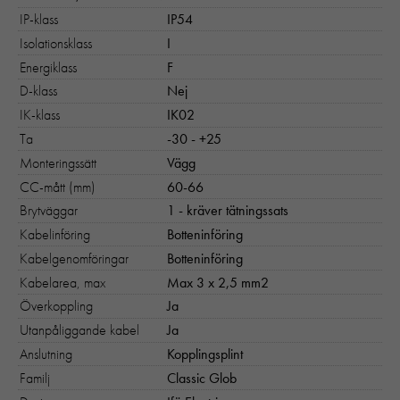
IP-klass
IP54
Isolationsklass
I
Energiklass
F
D-klass
Nej
IK-klass
IK02
Ta
-30 - +25
Monteringssätt
Vägg
CC-mått (mm)
60-66
Brytväggar
1 - kräver tätningssats
Kabelinföring
Botteninföring
Nödvändiga
Kabelgenomföringar
Botteninföring
Dessa kakor går inte att välja bort. 
behövs för att hemsidan över huvud t
Kabelarea, max
Max 3 x 2,5 mm2
ska fungera:
Överkoppling
Ja
"cookies_and_content_security_poli
Utanpåliggande kabel
Ja
denna kaka kommer ihåg ditt val av
kakor.
Anslutning
Kopplingsplint
Familj
Classic Glob