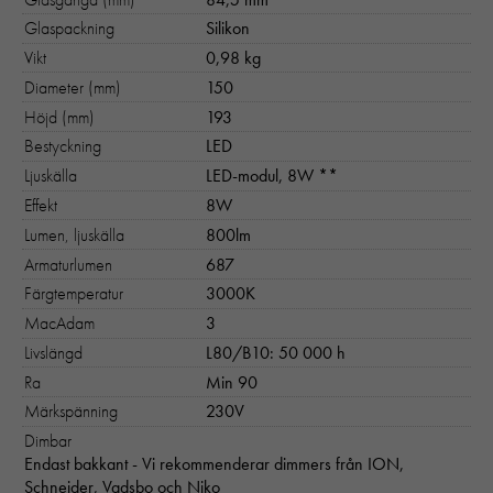
Glaspackning
Silikon
Vikt
0,98 kg
Diameter (mm)
150
Höjd (mm)
193
Bestyckning
LED
Ljuskälla
LED-modul, 8W **
Effekt
8W
Lumen, ljuskälla
800lm
Armaturlumen
687
Färgtemperatur
3000K
MacAdam
3
Livslängd
L80/B10: 50 000 h
Ra
Min 90
Märkspänning
230V
Dimbar
Endast bakkant - Vi rekommenderar dimmers från ION,
Schneider, Vadsbo och Niko