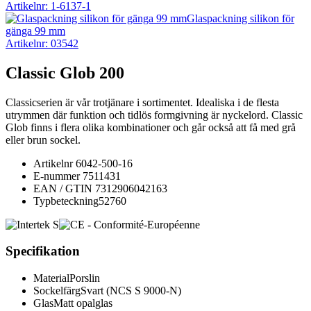
Artikelnr: 1-6137-1
Glaspackning silikon för
gänga 99 mm
Artikelnr: 03542
Classic Glob 200
Classicserien är vår trotjänare i sortimentet. Idealiska i de flesta
utrymmen där funktion och tidlös formgivning är nyckelord. Classic
Glob finns i flera olika kombinationer och går också att få med grå
eller brun sockel.
Artikelnr
6042-500-16
E-nummer
7511431
EAN / GTIN
7312906042163
Typbeteckning
52760
Specifikation
Material
Porslin
Sockelfärg
Svart (NCS S 9000-N)
Glas
Matt opalglas