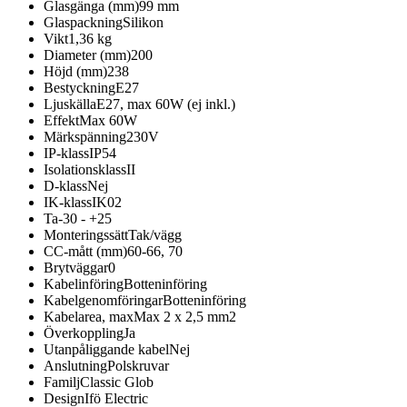
Glasgänga (mm)
99 mm
Glaspackning
Silikon
Vikt
1,36 kg
Diameter (mm)
200
Höjd (mm)
238
Bestyckning
E27
Ljuskälla
E27, max 60W (ej inkl.)
Effekt
Max 60W
Märkspänning
230V
IP-klass
IP54
Isolationsklass
II
D-klass
Nej
IK-klass
IK02
Ta
-30 - +25
Monteringssätt
Tak/vägg
CC-mått (mm)
60-66, 70
Brytväggar
0
Kabelinföring
Botteninföring
Kabelgenomföringar
Botteninföring
Kabelarea, max
Max 2 x 2,5 mm2
Överkoppling
Ja
Utanpåliggande kabel
Nej
Anslutning
Polskruvar
Familj
Classic Glob
Design
Ifö Electric