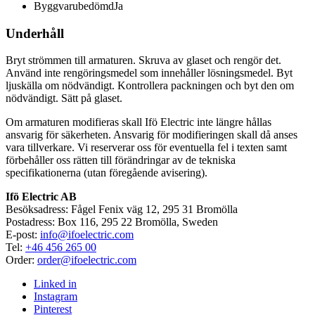
Byggvarubedömd
Ja
Underhåll
Bryt strömmen till armaturen. Skruva av glaset och rengör det.
Använd inte rengöringsmedel som innehåller lösningsmedel. Byt
ljuskälla om nödvändigt. Kontrollera packningen och byt den om
nödvändigt. Sätt på glaset.
Om armaturen modifieras skall Ifö Electric inte längre hållas
ansvarig för säkerheten. Ansvarig för modifieringen skall då anses
vara tillverkare. Vi reserverar oss för eventuella fel i texten samt
förbehåller oss rätten till förändringar av de tekniska
specifikationerna (utan föregående avisering).
Ifö Electric AB
Besöksadress: Fågel Fenix väg 12, 295 31 Bromölla
Postadress: Box 116, 295 22 Bromölla, Sweden
E-post:
info@ifoelectric.com
Tel:
+46 456 265 00
Order:
order@ifoelectric.com
Linked in
Instagram
Pinterest