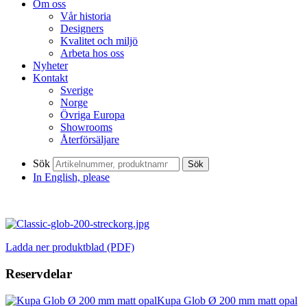
Om oss
Vår historia
Designers
Kvalitet och miljö
Arbeta hos oss
Nyheter
Kontakt
Sverige
Norge
Övriga Europa
Showrooms
Återförsäljare
Sök
Sök
In English, please
Ladda ner produktblad (PDF)
Reservdelar
Kupa Glob Ø 200 mm matt opal