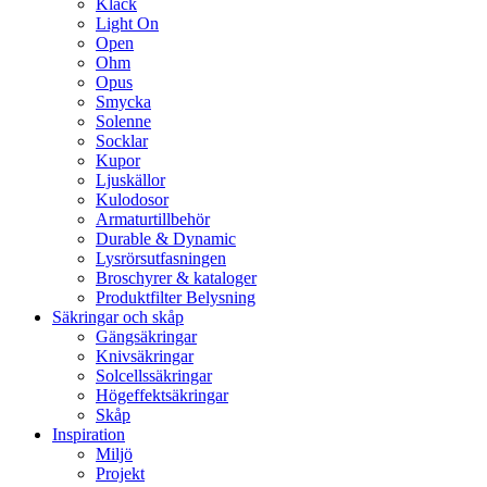
Klack
Light On
Open
Ohm
Opus
Smycka
Solenne
Socklar
Kupor
Ljuskällor
Kulodosor
Armaturtillbehör
Durable & Dynamic
Lysrörsutfasningen
Broschyrer & kataloger
Produktfilter Belysning
Säkringar och skåp
Gängsäkringar
Knivsäkringar
Solcellssäkringar
Högeffektsäkringar
Skåp
Inspiration
Miljö
Projekt