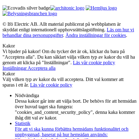
© Ifö Electric AB. Allt material publicerat på webbplatsen är
skyddat enligt internationell upphovsrättslagstiftning.
Läs om hur vi
behandlar dina personuppgifter
.
Ändra inställningar för cookies
.
Kakor
Vi bjuder på kakor! Om du tycker det är ok, klickar du bara på
"Acceptera alla". Du kan såklart välja vilken typ av kakor du vill ha
genom att klicka på "Inställningar".
Läs vår cookie policy
Inställningar
Acceptera alla
Kakor
Välj vilken typ av kakor du vill acceptera. Ditt val kommer att
sparas i ett år.
Läs vår cookie policy
Nödvändiga
Dessa kakor går inte att välja bort. De behövs för att hemsidan
över huvud taget ska fungera:
"cookies_and_content_security_policy", denna kaka kommer
ihåg ditt val av kakor.
Statistik
För att vi ska kunna förbättra hemsidans funktionalitet och
uppbyggnad, baserat på hur hemsidan används: