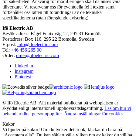
för säkerheten. Ansvarig för modifieringen skall då anses vara
tillverkare. Vi reserverar oss för eventuella fel i texten samt
förbehåller oss rätten till förändringar av de tekniska
specifikationerna (utan föregående avisering).
Ifö Electric AB
Besöksadress: Fågel Fenix väg 12, 295 31 Bromölla
Postadress: Box 116, 295 22 Bromölla, Sweden
E-post:
info@ifoelectric.com
Tel:
+46 456 265 00
Order:
order@ifoelectric.com
Linked in
Instagram
Pinterest
© Ifö Electric AB. Allt material publicerat på webbplatsen är
skyddat enligt internationell upphovsrättslagstiftning.
Läs om hur vi
behandlar dina personuppgifter
.
Ändra inställningar för cookies
.
Kakor
Vi bjuder på kakor! Om du tycker det är ok, klickar du bara på
"Acceptera alla". Du kan såklart välja vilken typ av kakor du vill ha