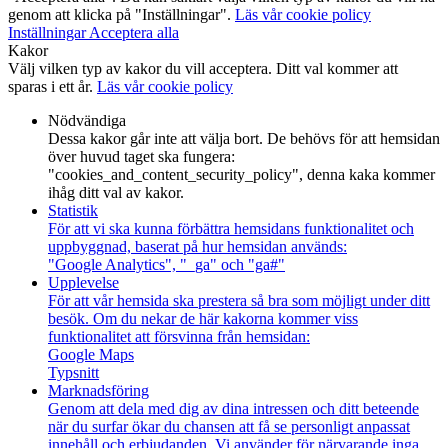
genom att klicka på "Inställningar".
Läs vår cookie policy
Inställningar
Acceptera alla
Kakor
Välj vilken typ av kakor du vill acceptera. Ditt val kommer att
sparas i ett år.
Läs vår cookie policy
Nödvändiga
Dessa kakor går inte att välja bort. De behövs för att hemsidan
över huvud taget ska fungera:
"cookies_and_content_security_policy", denna kaka kommer
ihåg ditt val av kakor.
Statistik
För att vi ska kunna förbättra hemsidans funktionalitet och
uppbyggnad, baserat på hur hemsidan används:
"Google Analytics", "_ga" och "ga#"
Upplevelse
För att vår hemsida ska prestera så bra som möjligt under ditt
besök. Om du nekar de här kakorna kommer viss
funktionalitet att försvinna från hemsidan:
Google Maps
Typsnitt
Marknadsföring
Genom att dela med dig av dina intressen och ditt beteende
när du surfar ökar du chansen att få se personligt anpassat
innehåll och erbjudanden. Vi använder för närvarande inga