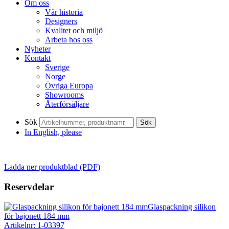
Om oss
Vår historia
Designers
Kvalitet och miljö
Arbeta hos oss
Nyheter
Kontakt
Sverige
Norge
Övriga Europa
Showrooms
Återförsäljare
Sök
Sök
In English, please
Ladda ner produktblad (PDF)
Reservdelar
Glaspackning silikon
för bajonett 184 mm
Artikelnr: 1-03397