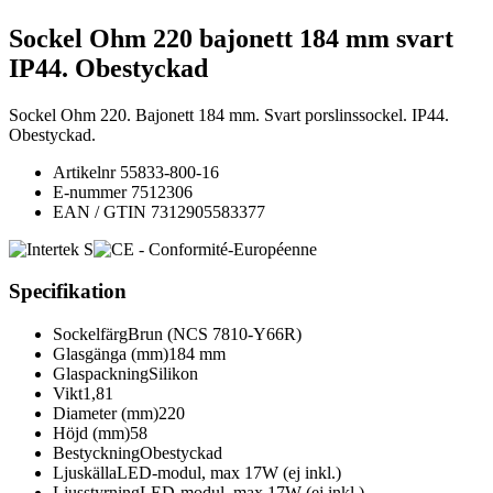
Sockel Ohm 220 bajonett 184 mm svart
IP44. Obestyckad
Sockel Ohm 220. Bajonett 184 mm. Svart porslinssockel. IP44.
Obestyckad.
Artikelnr
55833-800-16
E-nummer
7512306
EAN / GTIN
7312905583377
Specifikation
Sockelfärg
Brun (NCS 7810-Y66R)
Glasgänga (mm)
184 mm
Glaspackning
Silikon
Vikt
1,81
Diameter (mm)
220
Höjd (mm)
58
Bestyckning
Obestyckad
Ljuskälla
LED-modul, max 17W (ej inkl.)
Ljusstyrning
LED-modul, max 17W (ej inkl.)