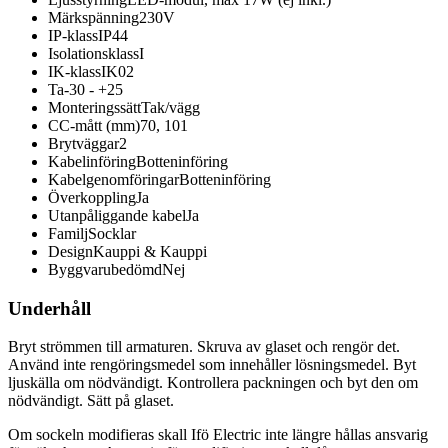
Märkspänning
230V
IP-klass
IP44
Isolationsklass
I
IK-klass
IK02
Ta
-30 - +25
Monteringssätt
Tak/vägg
CC-mått (mm)
70, 101
Brytväggar
2
Kabelinföring
Botteninföring
Kabelgenomföringar
Botteninföring
Överkoppling
Ja
Utanpåliggande kabel
Ja
Familj
Socklar
Design
Kauppi & Kauppi
Byggvarubedömd
Nej
Underhåll
Bryt strömmen till armaturen. Skruva av glaset och rengör det.
Använd inte rengöringsmedel som innehåller lösningsmedel. Byt
ljuskälla om nödvändigt. Kontrollera packningen och byt den om
nödvändigt. Sätt på glaset.
Om sockeln modifieras skall Ifö Electric inte längre hållas ansvarig