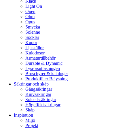
Klack
Light On
Open
Ohm
Opus
Smycka
Solenne
Socklar
Kupor
Ljuskällor
Kulodosor
Armaturtillbehör
Durable & Dynamic
Lysrörsutfasningen
Broschyrer & kataloger
Produktfilter Belysning
Säkringar och skåp
Gängsäkringar
Knivsäkringar
Solcellssäkringar
Högeffektsäkringar
Skåp
Inspiration
Miljö
Projekt