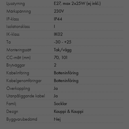
Ljusstyrning
E27, max 2x25W (ej inkl.)
Märkspänning
230V
IP-klass
IP44
Isolationsklass
I
IK-klass
IK02
Ta
-30 - +25
Monteringssätt
Tak/vägg
CC-mått (mm)
70, 101
Brytväggar
2
Kabelinföring
Botteninföring
Kabelgenomföringar
Botteninföring
Överkoppling
Ja
Utanpåliggande kabel
Ja
Familj
Socklar
Design
Kauppi & Kauppi
Byggvarubedömd
Nej