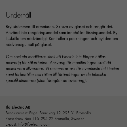
Underhåll
Bryt strömmen till armaturen. Skruva av glaset och rengör det.
Använd inte rengöringsmedel som innehåller lösningsmedel. Byt
ljuskälla om nödvändigt. Kontrollera packningen och byt den om
nödvändigt. Sätt på glaset.
Om sockeln modifieras skall Ifö Electric inte längre hållas
ansvarig för säkerheten. Ansvarig för modifieringen skall då
anses vara tillverkare. Vi reserverar oss för eventuella fel i texten
samt förbehåller oss rätten till förändringar av de tekniska
specifikationerna (utan föregående avisering).
Nödvändiga
Ifö Electric AB
Dessa kakor går inte att välja bort. 
Besöksadress: Fågel Fenix väg 12, 295 31 Bromölla
behövs för att hemsidan över huvud t
Postadress: Box 116, 295 22 Bromölla, Sweden
ska fungera:
E-post:
info@ifoelectric.com