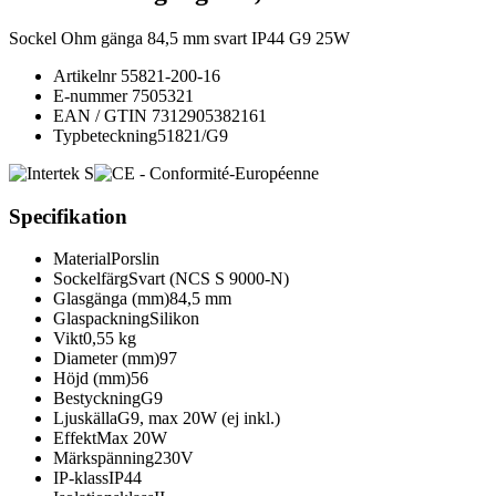
Sockel Ohm gänga 84,5 mm svart IP44 G9 25W
Artikelnr
55821-200-16
E-nummer
7505321
EAN / GTIN
7312905382161
Typbeteckning
51821/G9
Specifikation
Material
Porslin
Sockelfärg
Svart (NCS S 9000-N)
Glasgänga (mm)
84,5 mm
Glaspackning
Silikon
Vikt
0,55 kg
Diameter (mm)
97
Höjd (mm)
56
Bestyckning
G9
Ljuskälla
G9, max 20W (ej inkl.)
Effekt
Max 20W
Märkspänning
230V
IP-klass
IP44