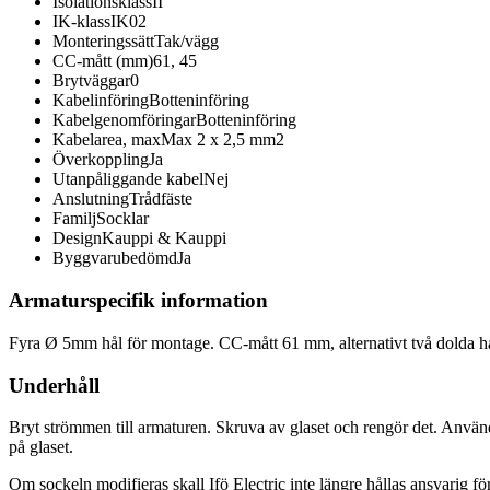
Isolationsklass
II
IK-klass
IK02
Monteringssätt
Tak/vägg
CC-mått (mm)
61, 45
Brytväggar
0
Kabelinföring
Botteninföring
Kabelgenomföringar
Botteninföring
Kabelarea, max
Max 2 x 2,5 mm2
Överkoppling
Ja
Utanpåliggande kabel
Nej
Anslutning
Trådfäste
Familj
Socklar
Design
Kauppi & Kauppi
Byggvarubedömd
Ja
Armaturspecifik information
Fyra Ø 5mm hål för montage. CC-mått 61 mm, alternativt två dolda 
Underhåll
Bryt strömmen till armaturen. Skruva av glaset och rengör det. Anvä
på glaset.
Om sockeln modifieras skall Ifö Electric inte längre hållas ansvarig för