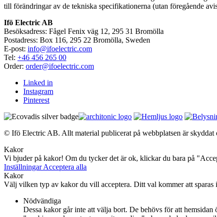
till förändringar av de tekniska specifikationerna (utan föregående avi
Ifö Electric AB
Besöksadress: Fågel Fenix väg 12, 295 31 Bromölla
Postadress: Box 116, 295 22 Bromölla, Sweden
E-post:
info@ifoelectric.com
Tel:
+46 456 265 00
Order:
order@ifoelectric.com
Linked in
Instagram
Pinterest
© Ifö Electric AB. Allt material publicerat på webbplatsen är skyddat e
Kakor
Vi bjuder på kakor! Om du tycker det är ok, klickar du bara på "Accept
Inställningar
Acceptera alla
Kakor
Välj vilken typ av kakor du vill acceptera. Ditt val kommer att sparas i
Nödvändiga
Dessa kakor går inte att välja bort. De behövs för att hemsidan