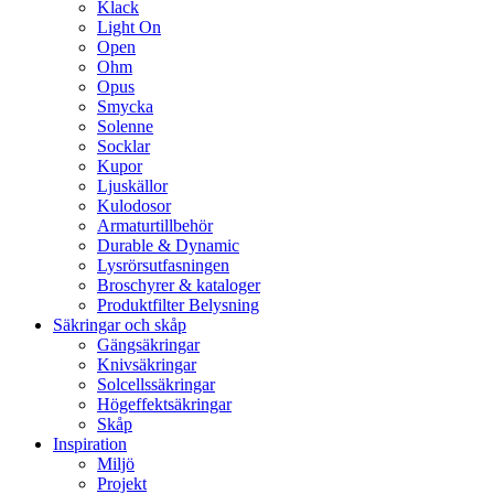
Klack
Light On
Open
Ohm
Opus
Smycka
Solenne
Socklar
Kupor
Ljuskällor
Kulodosor
Armaturtillbehör
Durable & Dynamic
Lysrörsutfasningen
Broschyrer & kataloger
Produktfilter Belysning
Säkringar och skåp
Gängsäkringar
Knivsäkringar
Solcellssäkringar
Högeffektsäkringar
Skåp
Inspiration
Miljö
Projekt