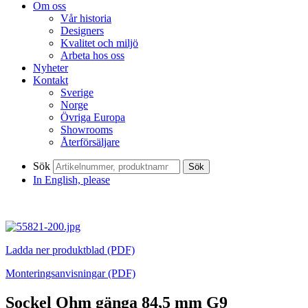
Om oss
Vår historia
Designers
Kvalitet och miljö
Arbeta hos oss
Nyheter
Kontakt
Sverige
Norge
Övriga Europa
Showrooms
Återförsäljare
Sök
Sök
In English, please
Ladda ner produktblad (PDF)
Monteringsanvisningar (PDF)
Sockel Ohm gänga 84,5 mm G9