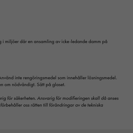
g i miljöer där en ansamling av icke-ledande damm på
. Använd inte rengöringsmedel som innehåller lösningsmedel.
en om nödvändigt. Sätt på glaset.
arig för säkerheten. Ansvarig för modifieringen skall då anses
t förbehåller oss rätten till förändringar av de tekniska