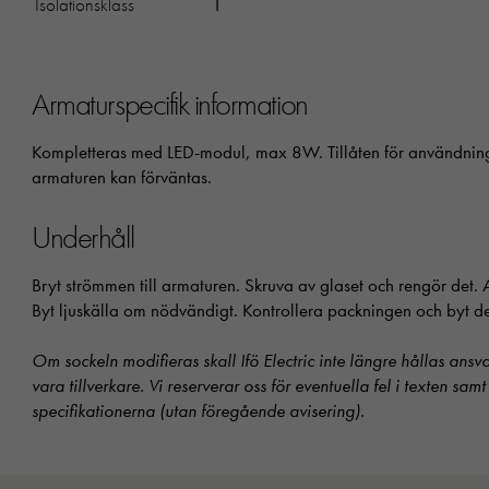
Isolationsklass
I
Armaturspecifik information
Kompletteras med LED-modul, max 8W. Tillåten för användnin
armaturen kan förväntas.
Underhåll
Bryt strömmen till armaturen. Skruva av glaset och rengör det
Byt ljuskälla om nödvändigt. Kontrollera packningen och byt d
Om sockeln modifieras skall Ifö Electric inte längre hållas ansv
vara tillverkare. Vi reserverar oss för eventuella fel i texten sam
specifikationerna (utan föregående avisering).