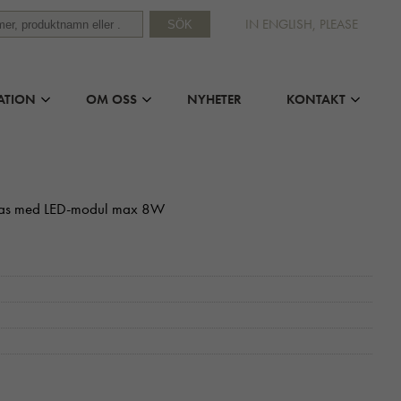
IN ENGLISH, PLEASE
SÖK
ATION
OM OSS
NYHETER
KONTAKT
teras med LED-modul max 8W