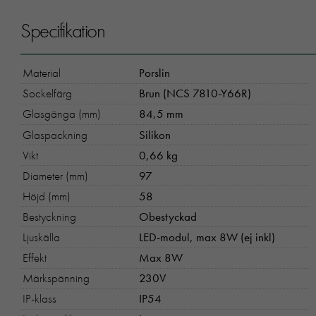
Specifikation
Material
Porslin
Sockelfärg
Brun (NCS 7810-Y66R)
Glasgänga (mm)
84,5 mm
Glaspackning
Silikon
Vikt
0,66 kg
Diameter (mm)
97
Höjd (mm)
58
Bestyckning
Obestyckad
Ljuskälla
LED-modul, max 8W (ej inkl)
Effekt
Max 8W
Märkspänning
230V
IP-klass
IP54