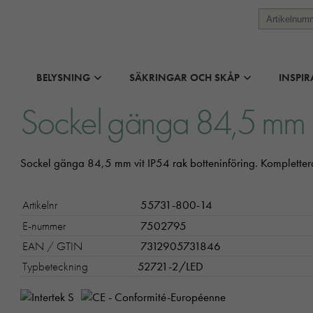
BELYSNING
SÄKRINGAR OCH SKÅP
INSPIR
Sockel gänga 84,5 mm
Sockel gänga 84,5 mm vit IP54 rak botteninföring. Komplet
Artikelnr
55731-800-14
E-nummer
7502795
EAN / GTIN
7312905731846
Typbeteckning
52721-2/LED