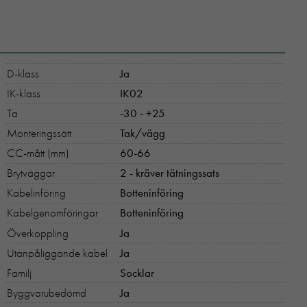
D-klass
Ja
IK-klass
IK02
Ta
-30 - +25
Monteringssätt
Tak/vägg
CC-mått (mm)
60-66
Brytväggar
2 - kräver tätningssats
Kabelinföring
Botteninföring
Kabelgenomföringar
Botteninföring
Överkoppling
Ja
Utanpåliggande kabel
Ja
Familj
Socklar
Byggvarubedömd
Ja