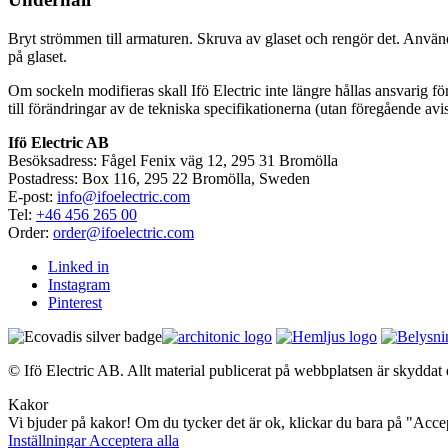
Bryt strömmen till armaturen. Skruva av glaset och rengör det. Anvä
på glaset.
Om sockeln modifieras skall Ifö Electric inte längre hållas ansvarig för
till förändringar av de tekniska specifikationerna (utan föregående avi
Ifö Electric AB
Besöksadress: Fågel Fenix väg 12, 295 31 Bromölla
Postadress: Box 116, 295 22 Bromölla, Sweden
E-post:
info@ifoelectric.com
Tel:
+46 456 265 00
Order:
order@ifoelectric.com
Linked in
Instagram
Pinterest
© Ifö Electric AB. Allt material publicerat på webbplatsen är skyddat e
Kakor
Vi bjuder på kakor! Om du tycker det är ok, klickar du bara på "Accept
Inställningar
Acceptera alla