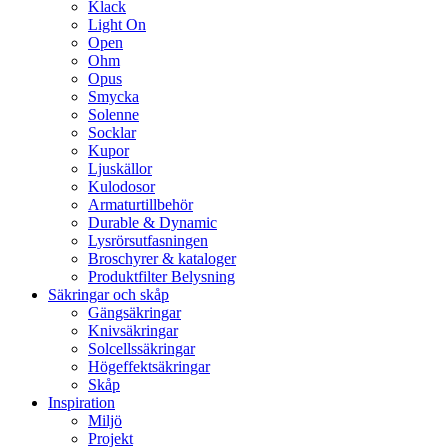
Klack
Light On
Open
Ohm
Opus
Smycka
Solenne
Socklar
Kupor
Ljuskällor
Kulodosor
Armaturtillbehör
Durable & Dynamic
Lysrörsutfasningen
Broschyrer & kataloger
Produktfilter Belysning
Säkringar och skåp
Gängsäkringar
Knivsäkringar
Solcellssäkringar
Högeffektsäkringar
Skåp
Inspiration
Miljö
Projekt