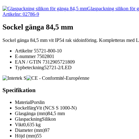
Glaspackning silikon för
Artikelnr: 02786-9
Sockel gänga 84,5 mm
Sockel gänga 84,5 mm vit IP54 rak sidoinföring. Kompletteras me
Artikelnr
55721-800-10
E-nummer
7502801
EAN / GTIN
7312905721809
Typbeteckning
52721-2/LED
Specifikation
Material
Porslin
Sockelfärg
Vit (NCS S 1000-N)
Glasgänga (mm)
84,5 mm
Glaspackning
Silikon
Vikt
0,635 kg
Diameter (mm)
97
Höjd (mm)
55