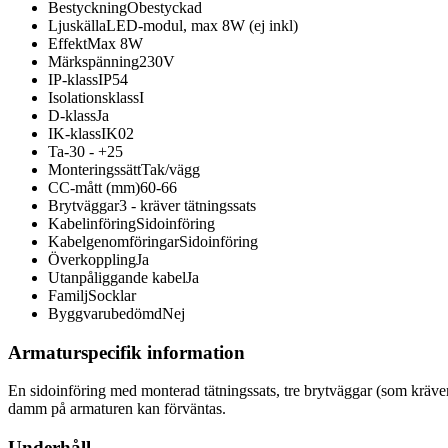
Bestyckning
Obestyckad
Ljuskälla
LED-modul, max 8W (ej inkl)
Effekt
Max 8W
Märkspänning
230V
IP-klass
IP54
Isolationsklass
I
D-klass
Ja
IK-klass
IK02
Ta
-30 - +25
Monteringssätt
Tak/vägg
CC-mått (mm)
60-66
Brytväggar
3 - kräver tätningssats
Kabelinföring
Sidoinföring
Kabelgenomföringar
Sidoinföring
Överkoppling
Ja
Utanpåliggande kabel
Ja
Familj
Socklar
Byggvarubedömd
Nej
Armaturspecifik information
En sidoinföring med monterad tätningssats, tre brytväggar (som kräv
damm på armaturen kan förväntas.
Underhåll