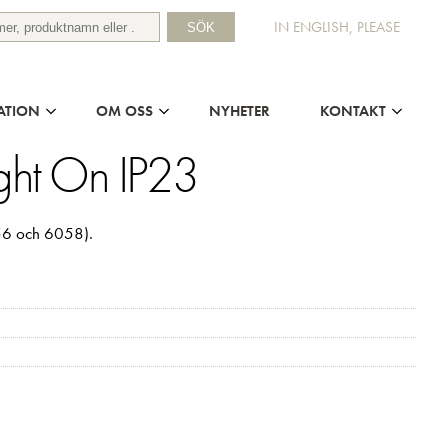
IN ENGLISH, PLEASE
SÖK
ATION
OM OSS
NYHETER
KONTAKT
Light On IP23
056 och 6058).