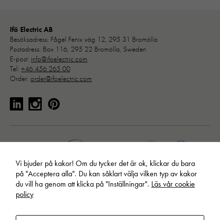
"_ga" och
"ga#"
Ifö Electric AB
Besöksadress: Fågel Fenix väg 12, 295 31 Bromölla
Upplevelse
Postadress: Box 116, 295 22 Bromölla, Sweden
E-post:
info@ifoelectric.com
För att vår
Tel:
+46 456 265 00
hemsida ska
Order:
order@ifoelectric.com
prestera så
bra som
möjligt under
ditt besök.
Om du nekar
de här
kakorna
kommer viss
Vi bjuder på kakor! Om du tycker det är ok, klickar du bara
funktionalitet
på "Acceptera alla". Du kan såklart välja vilken typ av kakor
att försvinna
du vill ha genom att klicka på "Inställningar".
Läs vår cookie
från
policy
hemsidan:
Google
Maps