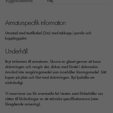
Byggvarubedömd
Nej
Dessa kakor går inte att välja bort. 
behövs för att hemsidan över huvud t
ska fungera:
"cookies_and_content_security_poli
Armaturspecifik information
denna kaka kommer ihåg ditt val av
kakor.
Utrustad med textilkabel (2m) med takkopp i porslin och
kopplingsplint.
Statistik
Underhåll
För att vi ska
kunna
Bryt strömmen till armaturen. Skruva av glaset genom att lossa
förbättra
skärmringen och rengör det, diskas med fördel i diskmaskin.
hemsidans
Använd inte rengöringsmedel som innehåller lösningsmedel. Sätt
funktionalitet
kupan på plats och fäst med skärmringen. Byt ljuskälla om
och
nödvändigt.
uppbyggnad,
baserat på
Vi reserverar oss för eventuella fel i texten samt förbehåller oss
hur hemsidan
rätten till förändringar av de tekniska specifikationerna (utan
används:
föregående avisering).
"Google
Analytics",