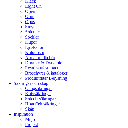
Klack
Light On
Open
Ohm
Opus
Smycka
Solenne
Socklar
Kupor
Ljuskällor
Kulodosor
Armaturtillbehör
Durable & Dynamic
Lysrörsutfasningen
Broschyrer & kataloger
Produktfilter Belysning
Säkringar och skåp
Gängsäkringar
Knivsäkringar
Solcellssäkringar
Högeffektsäkringar
Skåp
Inspiration
Miljö
Projekt