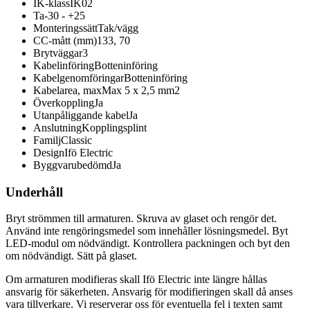
IK-klass
IK02
Ta
-30 - +25
Monteringssätt
Tak/vägg
CC-mått (mm)
133, 70
Brytväggar
3
Kabelinföring
Botteninföring
Kabelgenomföringar
Botteninföring
Kabelarea, max
Max 5 x 2,5 mm2
Överkoppling
Ja
Utanpåliggande kabel
Ja
Anslutning
Kopplingsplint
Familj
Classic
Design
Ifö Electric
Byggvarubedömd
Ja
Underhåll
Bryt strömmen till armaturen. Skruva av glaset och rengör det.
Använd inte rengöringsmedel som innehåller lösningsmedel. Byt
LED-modul om nödvändigt. Kontrollera packningen och byt den
om nödvändigt. Sätt på glaset.
Om armaturen modifieras skall Ifö Electric inte längre hållas
ansvarig för säkerheten. Ansvarig för modifieringen skall då anses
vara tillverkare. Vi reserverar oss för eventuella fel i texten samt