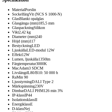
Material
Porslin
Sockelfärg
Vit (NCS S 1000-N)
Glas
Blankt opalglas
Glasgänga (mm)
185,5 mm
Glaspackning
Silikon
Vikt
2,42 kg
Diameter (mm)
240
Höjd (mm)
117
Bestyckning
LED
Ljuskälla
LED-modul 12W
Effekt
12W
Lumen, ljuskälla
1350lm
Färgtemperatur
3000K
MacAdam
3 SDCM
Livslängd
L80/B10: 50 000 h
Ra
Min 90
Ljusstyrning
DALI Type 2
Märkspänning
230V
Dimbar
DALI PHM126 min 3%
IP-klass
IP44
Isolationsklass
II
Energiklass
E
D-klass
Nej