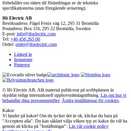
förbehåller oss rätten till förändringar av de tekniska
specifikationerna (utan föregående avisering).
Ifö Electric AB
Besöksadress: Fågel Fenix väg 12, 295 31 Bromölla
Postadress: Box 116, 295 22 Bromölla, Sweden
E-post:
info@ifoelectric.com
Tel:
+46 456 265 00
Order:
order@ifoelectric.com
Linked in
Instagram
Pinterest
© Ifö Electric AB. Allt material publicerat på webbplatsen är
skyddat enligt internationell upphovsrättslagstiftning.
Läs om hur vi
behandlar dina personuppgifter
.
Ändra inställningar för cookies
.
Kakor
Vi bjuder på kakor! Om du tycker det är ok, klickar du bara på
"Acceptera alla". Du kan såklart välja vilken typ av kakor du vill ha
genom att klicka på "Inställningar".
Läs vår cookie policy