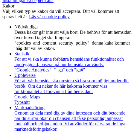
Inställningar
Acceptera alla
Kakor
Välj vilken typ av kakor du vill acceptera. Ditt val kommer att
sparas i ett år.
Läs vår cookie policy
Nödvändiga
Dessa kakor går inte att välja bort. De behövs för att hemsidan
över huvud taget ska fungera:
"cookies_and_content_security_policy", denna kaka kommer
ihåg ditt val av kakor.
Statistik
För att vi ska kunna förbättra hemsidans funktionalitet och
uppbyggnad, baserat på hur hemsidan används:
"Google Analytics", "_ga" och "ga#"
Upplevelse
För att vår hemsida ska prestera så bra som möjligt under ditt
besök. Om du nekar de här kakorna kommer viss
funktionalitet att försvinna från hemsidan:
Google Maps
Typsnitt
Marknadsföring
Genom att dela med dig av dina intressen och ditt beteende
när du surfar ökar du chansen att få se personligt anpassat
innehåll och erbjudanden. Vi använder för närvarande inga
marknadsföringskakor.