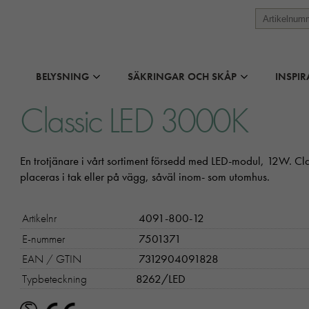
BELYSNING
SÄKRINGAR OCH SKÅP
INSPIR
Classic LED 3000K
En trotjänare i vårt sortiment försedd med LED-modul, 12W. Cl
placeras i tak eller på vägg, såväl inom- som utomhus.
Artikelnr
4091-800-12
E-nummer
7501371
EAN / GTIN
7312904091828
Typbeteckning
8262/LED