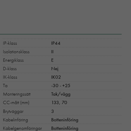
IP-klass
IP44
Isolationsklass
II
Energiklass
E
D-klass
Nej
IK-klass
IK02
Ta
-30 - +25
Monteringssätt
Tak/vägg
CC-mått (mm)
133, 70
Brytväggar
3
Kabelinföring
Botteninföring
Kabelgenomföringar
Botteninföring