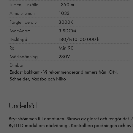
Lumen, ljuskälla
1350lm
Armaturlumen
1033
Färgtemperatur
3000K
MacAdam
3 SDCM
Livslängd
L80/B10: 50 000 h
Ra
Min 90
Märkspänning
230V
Dimbar
Endast bakkant - Vi rekommenderar dimmers från ION,
Schneider, Vadsbo och Niko
Underhåll
Bryt strömmen till armaturen. Skruva av glaset och rengör det
Byt LED-modul om nödvändigt. Kontrollera packningen och byt