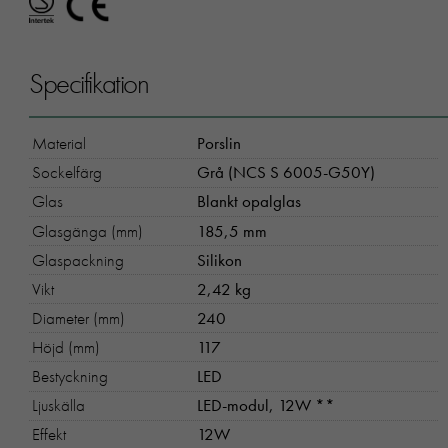
Specifikation
Material
Porslin
Sockelfärg
Grå (NCS S 6005-G50Y)
Glas
Blankt opalglas
Glasgänga (mm)
185,5 mm
Glaspackning
Silikon
Vikt
2,42 kg
Diameter (mm)
240
Höjd (mm)
117
Bestyckning
LED
Ljuskälla
LED-modul, 12W **
Effekt
12W