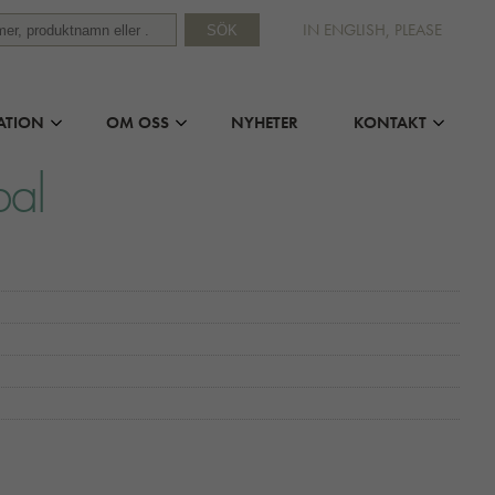
IN ENGLISH, PLEASE
SÖK
ATION
OM OSS
NYHETER
KONTAKT
pal