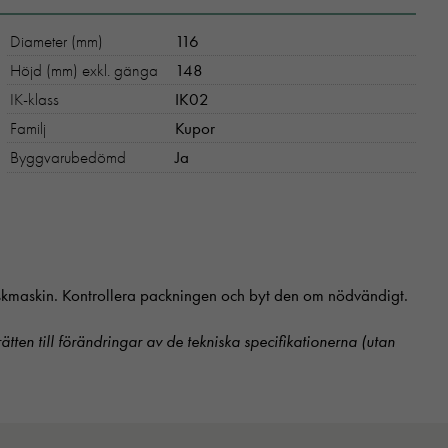
Diameter (mm)
116
Höjd (mm) exkl. gänga
148
IK-klass
IK02
Familj
Kupor
Byggvarubedömd
Ja
diskmaskin. Kontrollera packningen och byt den om nödvändigt.
 rätten till förändringar av de tekniska specifikationerna (utan