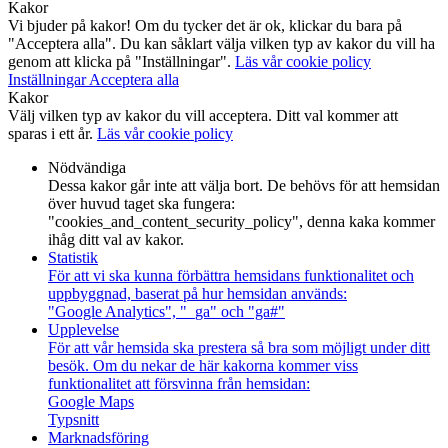
Kakor
Vi bjuder på kakor! Om du tycker det är ok, klickar du bara på
"Acceptera alla". Du kan såklart välja vilken typ av kakor du vill ha
genom att klicka på "Inställningar".
Läs vår cookie policy
Inställningar
Acceptera alla
Kakor
Välj vilken typ av kakor du vill acceptera. Ditt val kommer att
sparas i ett år.
Läs vår cookie policy
Nödvändiga
Dessa kakor går inte att välja bort. De behövs för att hemsidan
över huvud taget ska fungera:
"cookies_and_content_security_policy", denna kaka kommer
ihåg ditt val av kakor.
Statistik
För att vi ska kunna förbättra hemsidans funktionalitet och
uppbyggnad, baserat på hur hemsidan används:
"Google Analytics", "_ga" och "ga#"
Upplevelse
För att vår hemsida ska prestera så bra som möjligt under ditt
besök. Om du nekar de här kakorna kommer viss
funktionalitet att försvinna från hemsidan:
Google Maps
Typsnitt
Marknadsföring