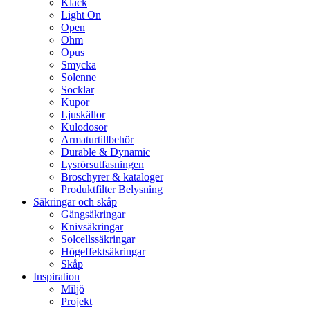
Klack
Light On
Open
Ohm
Opus
Smycka
Solenne
Socklar
Kupor
Ljuskällor
Kulodosor
Armaturtillbehör
Durable & Dynamic
Lysrörsutfasningen
Broschyrer & kataloger
Produktfilter Belysning
Säkringar och skåp
Gängsäkringar
Knivsäkringar
Solcellssäkringar
Högeffektsäkringar
Skåp
Inspiration
Miljö
Projekt