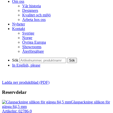
Om oss
Vår historia
Designers
Kvalitet och miljö
Arbeta hos oss
Nyheter
Kontakt
Sverige
Norge
Övriga Europa
Showrooms
Återförsäljare
Sök
Sök
In English, please
Ladda ner produktblad (PDF)
Reservdelar
Glaspackning silikon för
gänga 84,5 mm
Artikelnr: 02786-9