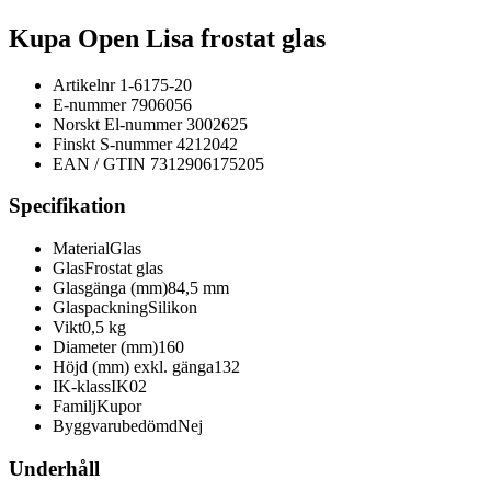
Kupa Open Lisa frostat glas
Artikelnr
1-6175-20
E-nummer
7906056
Norskt El-nummer
3002625
Finskt S-nummer
4212042
EAN / GTIN
7312906175205
Specifikation
Material
Glas
Glas
Frostat glas
Glasgänga (mm)
84,5 mm
Glaspackning
Silikon
Vikt
0,5 kg
Diameter (mm)
160
Höjd (mm) exkl. gänga
132
IK-klass
IK02
Familj
Kupor
Byggvarubedömd
Nej
Underhåll