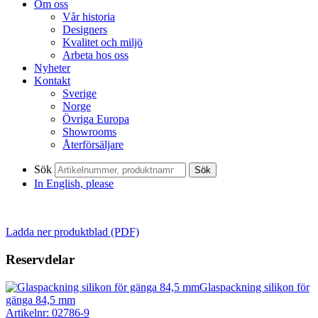
Om oss
Vår historia
Designers
Kvalitet och miljö
Arbeta hos oss
Nyheter
Kontakt
Sverige
Norge
Övriga Europa
Showrooms
Återförsäljare
Sök
Sök
In English, please
Ladda ner produktblad (PDF)
Reservdelar
Glaspackning silikon för
gänga 84,5 mm
Artikelnr: 02786-9