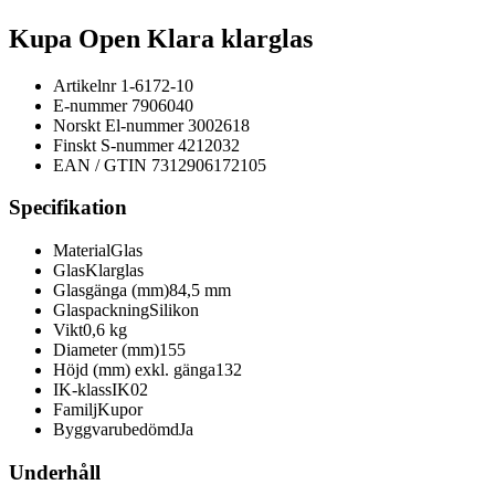
Kupa Open Klara klarglas
Artikelnr
1-6172-10
E-nummer
7906040
Norskt El-nummer
3002618
Finskt S-nummer
4212032
EAN / GTIN
7312906172105
Specifikation
Material
Glas
Glas
Klarglas
Glasgänga (mm)
84,5 mm
Glaspackning
Silikon
Vikt
0,6 kg
Diameter (mm)
155
Höjd (mm) exkl. gänga
132
IK-klass
IK02
Familj
Kupor
Byggvarubedömd
Ja
Underhåll