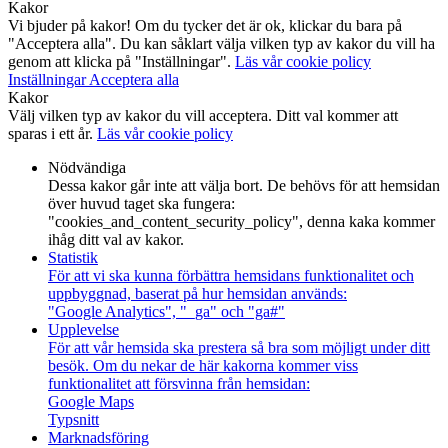
Kakor
Vi bjuder på kakor! Om du tycker det är ok, klickar du bara på
"Acceptera alla". Du kan såklart välja vilken typ av kakor du vill ha
genom att klicka på "Inställningar".
Läs vår cookie policy
Inställningar
Acceptera alla
Kakor
Välj vilken typ av kakor du vill acceptera. Ditt val kommer att
sparas i ett år.
Läs vår cookie policy
Nödvändiga
Dessa kakor går inte att välja bort. De behövs för att hemsidan
över huvud taget ska fungera:
"cookies_and_content_security_policy", denna kaka kommer
ihåg ditt val av kakor.
Statistik
För att vi ska kunna förbättra hemsidans funktionalitet och
uppbyggnad, baserat på hur hemsidan används:
"Google Analytics", "_ga" och "ga#"
Upplevelse
För att vår hemsida ska prestera så bra som möjligt under ditt
besök. Om du nekar de här kakorna kommer viss
funktionalitet att försvinna från hemsidan:
Google Maps
Typsnitt
Marknadsföring