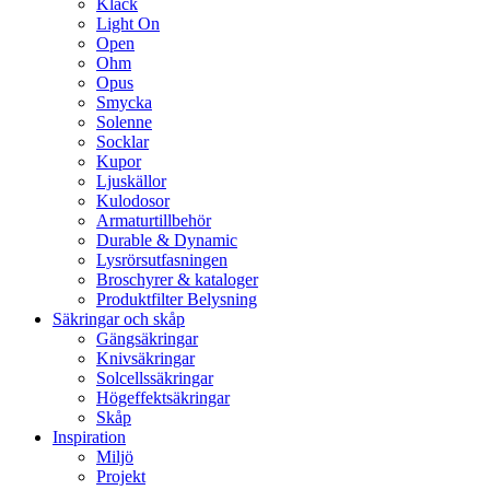
Klack
Light On
Open
Ohm
Opus
Smycka
Solenne
Socklar
Kupor
Ljuskällor
Kulodosor
Armaturtillbehör
Durable & Dynamic
Lysrörsutfasningen
Broschyrer & kataloger
Produktfilter Belysning
Säkringar och skåp
Gängsäkringar
Knivsäkringar
Solcellssäkringar
Högeffektsäkringar
Skåp
Inspiration
Miljö
Projekt