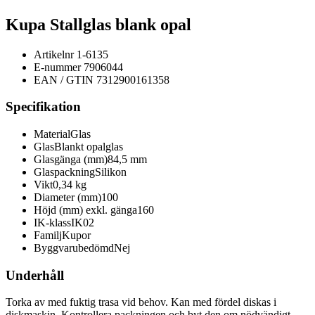
Typsnitt
Kupa Stallglas blank opal
Artikelnr
1-6135
Marknadsföring
E-nummer
7906044
Genom att dela med
EAN / GTIN
7312900161358
dig av dina intressen
och ditt beteende när
Specifikation
du surfar ökar du
chansen att få se
personligt anpassat
Material
Glas
innehåll och
Glas
Blankt opalglas
erbjudanden. Vi
Glasgänga (mm)
84,5 mm
använder för
Glaspackning
Silikon
närvarande inga
Vikt
0,34 kg
marknadsföringskakor.
Diameter (mm)
100
Höjd (mm) exkl. gänga
160
IK-klass
IK02
Familj
Kupor
Byggvarubedömd
Nej
Underhåll
Torka av med fuktig trasa vid behov. Kan med fördel diskas i
diskmaskin. Kontrollera packningen och byt den om nödvändigt.