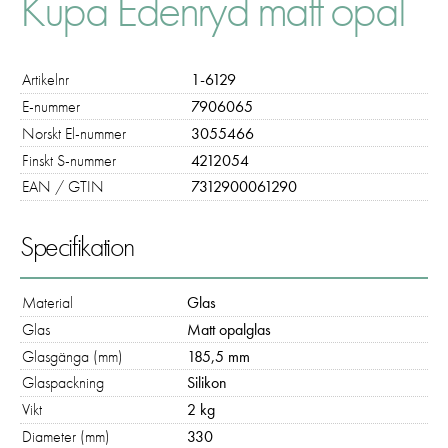
Kupa Edenryd matt opal
Artikelnr
1-6129
E-nummer
7906065
Norskt El-nummer
3055466
Finskt S-nummer
4212054
EAN / GTIN
7312900061290
Specifikation
Material
Glas
Glas
Matt opalglas
Glasgänga (mm)
185,5 mm
Glaspackning
Silikon
Vikt
2 kg
Diameter (mm)
330