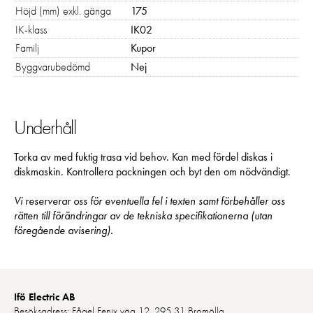
Höjd (mm) exkl. gänga
175
IK-klass
IK02
Familj
Kupor
Byggvarubedömd
Nej
Underhåll
Torka av med fuktig trasa vid behov. Kan med fördel diskas i
diskmaskin. Kontrollera packningen och byt den om nödvändigt.
Vi reserverar oss för eventuella fel i texten samt förbehåller oss
rätten till förändringar av de tekniska specifikationerna (utan
föregående avisering).
Ifö Electric AB
Besöksadress: Fågel Fenix väg 12, 295 31 Bromölla