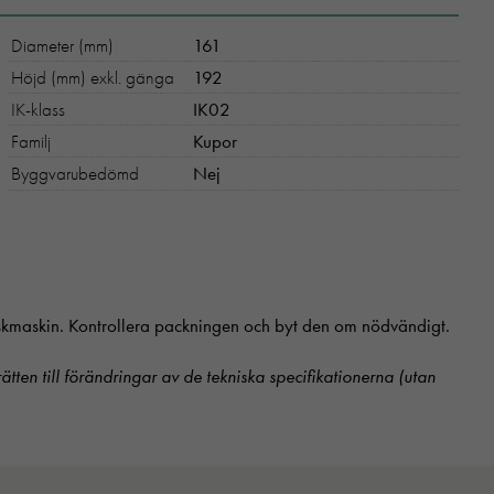
Diameter (mm)
161
Höjd (mm) exkl. gänga
192
IK-klass
IK02
Familj
Kupor
Byggvarubedömd
Nej
diskmaskin. Kontrollera packningen och byt den om nödvändigt.
 rätten till förändringar av de tekniska specifikationerna (utan