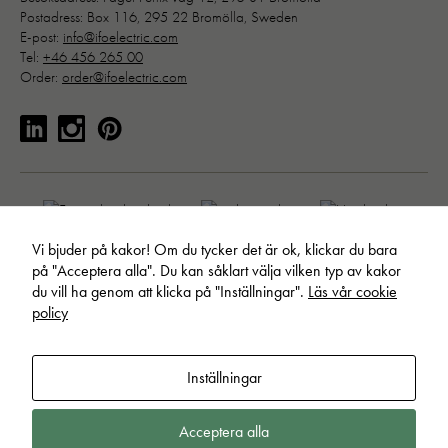
Postadress: Box 116, 295 22 Bromölla, Sweden
E-post:
info@ifoelectric.com
Tel:
+46 456 265 00
Order:
order@ifoelectric.com
Nödvändiga
Dessa kakor går inte att välja bort. 
behövs för att hemsidan över huvud t
ska fungera:
Vi bjuder på kakor! Om du tycker det är ok, klickar du bara
"cookies_and_content_security_poli
på "Acceptera alla". Du kan såklart välja vilken typ av kakor
denna kaka kommer ihåg ditt val av
du vill ha genom att klicka på "Inställningar".
Läs vår cookie
kakor.
policy
Statistik
© Ifö Electric AB. Allt material publicerat på webbplatsen är skyddat
Inställningar
För att vi ska
enligt internationell upphovsrättslagstiftning.
Läs om hur vi behandlar
kunna
dina personuppgifter
.
Ändra inställningar för cookies
.
Acceptera alla
förbättra