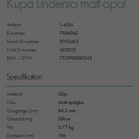
Kupa Lindenro matt opal
Artikelnr
1-6124
E-nummer
7906062
Norskt El-nummer
3055463
Finskt S-nummer
4212051
EAN / GTIN
7312900061245
Specifikation
Material
Glas
Glas
Matt opalglas
Glasgänga (mm)
84,5 mm
Glaspackning
Silikon
Vikt
0,77 kg
Diameter (mm)
196