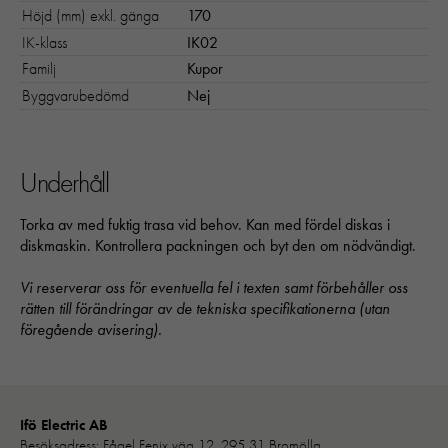
Höjd (mm) exkl. gänga
170
IK-klass
IK02
Familj
Kupor
Byggvarubedömd
Nej
Underhåll
Torka av med fuktig trasa vid behov. Kan med fördel diskas i
diskmaskin. Kontrollera packningen och byt den om nödvändigt.
Vi reserverar oss för eventuella fel i texten samt förbehåller oss
rätten till förändringar av de tekniska specifikationerna (utan
föregående avisering).
Ifö Electric AB
Besöksadress: Fågel Fenix väg 12, 295 31 Bromölla