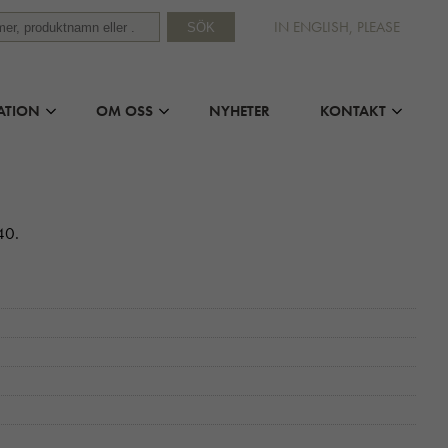
IN ENGLISH, PLEASE
SÖK
ATION
OM OSS
NYHETER
KONTAKT
40.