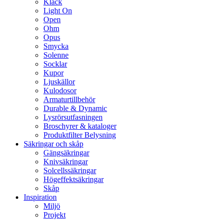
Klack
Light On
Open
Ohm
Opus
Smycka
Solenne
Socklar
Kupor
Ljuskällor
Kulodosor
Armaturtillbehör
Durable & Dynamic
Lysrörsutfasningen
Broschyrer & kataloger
Produktfilter Belysning
Säkringar och skåp
Gängsäkringar
Knivsäkringar
Solcellssäkringar
Högeffektsäkringar
Skåp
Inspiration
Miljö
Projekt