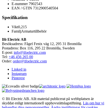
E-nummer
7902543
EAN / GTIN
7312900540504
Specifikation
Vikt
0,215
Familj
Armaturtillbehör
Ifö Electric AB
Besöksadress: Fågel Fenix väg 12, 295 31 Bromölla
Postadress: Box 116, 295 22 Bromölla, Sweden
E-post:
info@ifoelectric.com
Tel:
+46 456 265 00
Order:
order@ifoelectric.com
Linked in
Instagram
Pinterest
© Ifö Electric AB. Allt material publicerat på webbplatsen är
skyddat enligt internationell upphovsrättslagstiftning.
Läs om hur vi
behandlar dina personuppgifter
.
Ändra inställningar för cookies
.