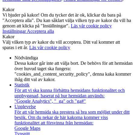
Kakor
Vi bjuder på kakor! Om du tycker det är ok, klickar du bara på
"Acceptera alla". Du kan såklart välja vilken typ av kakor du vill ha
genom att klicka på "Inställningar".
Läs vår cookie policy
Inställningar
Acceptera alla
Kakor
Välj vilken typ av kakor du vill acceptera. Ditt val kommer att
sparas i ett år.
Läs vår cookie policy
Nödvändiga
Dessa kakor går inte att välja bort. De behövs för att hemsidan
över huvud taget ska fungera:
"cookies_and_content_security_policy", denna kaka kommer
ihåg ditt val av kakor.
Statistik
För att vi ska kunna förbättra hemsidans funktionalitet och
uppbyggnad, baserat på hur hemsidan används:
"Google Analytics", "_ga" och "ga#"
Upplevelse
För att vår hemsida ska prestera så bra som möjligt under ditt
besök. Om du nekar de här kakorna kommer viss
funktionalitet att försvinna från hemsidan:
Google Maps
Typsnitt