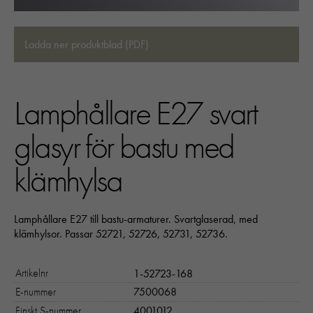
Ladda ner produktblad (PDF)
Lamphållare E27 svart
glasyr för bastu med
klämhylsa
Lamphållare E27 till bastu-armaturer. Svartglaserad, med
klämhylsor. Passar 52721, 52726, 52731, 52736.
Artikelnr
1-52723-168
E-nummer
7500068
Finskt S-nummer
4001012