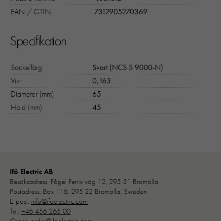
EAN / GTIN
7312905270369
Specifikation
Sockelfärg
Svart (NCS S 9000-N)
Vikt
0,163
Diameter (mm)
65
Höjd (mm)
45
Ifö Electric AB
Besöksadress: Fågel Fenix väg 12, 295 31 Bromölla
Postadress: Box 116, 295 22 Bromölla, Sweden
E-post:
info@ifoelectric.com
Tel:
+46 456 265 00