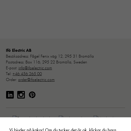
Ifö Electric AB
Besöksadress: Fågel Fenix väg 12, 295 31 Bromölla
Postadress: Box 116, 295 22 Bromölla, Sweden
E-post:
info@ifoelectric.com
Tel:
+46 456 265 00
Order:
order@ifoelectric.com
Vi bjuder på kakor! Om du tycker det är ok, klickar du bara