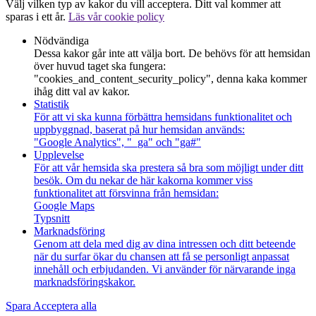
Välj vilken typ av kakor du vill acceptera. Ditt val kommer att
sparas i ett år.
Läs vår cookie policy
Nödvändiga
Dessa kakor går inte att välja bort. De behövs för att hemsidan
över huvud taget ska fungera:
"cookies_and_content_security_policy", denna kaka kommer
ihåg ditt val av kakor.
Statistik
För att vi ska kunna förbättra hemsidans funktionalitet och
uppbyggnad, baserat på hur hemsidan används:
"Google Analytics", "_ga" och "ga#"
Upplevelse
För att vår hemsida ska prestera så bra som möjligt under ditt
besök. Om du nekar de här kakorna kommer viss
funktionalitet att försvinna från hemsidan:
Google Maps
Typsnitt
Marknadsföring
Genom att dela med dig av dina intressen och ditt beteende
när du surfar ökar du chansen att få se personligt anpassat
innehåll och erbjudanden. Vi använder för närvarande inga
marknadsföringskakor.
Spara
Acceptera alla