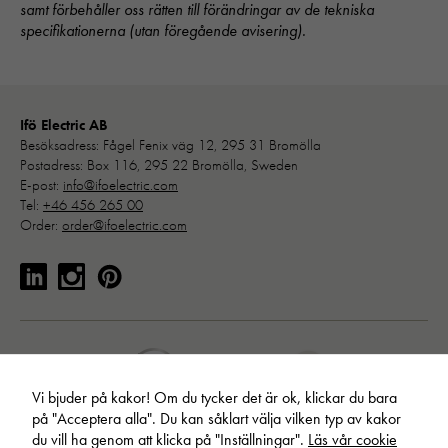
"Google
samt förbehåller oss rätten till förändringar av de tekniska
Analytics",
specifikationerna (utan föregående avisering).
"_ga" och
"ga#"
Ifö Electric AB
Upplevelse
Besöksadress: Fågel Fenix väg 12, 295 31 Bromölla
För att vår
Postadress: Box 116, 295 22 Bromölla, Sweden
hemsida ska
E-post:
info@ifoelectric.com
prestera så
Tel:
+46 456 265 00
bra som
Order:
order@ifoelectric.com
möjligt under
ditt besök.
Om du nekar
de här
kakorna
kommer viss
funktionalitet
att försvinna
Vi bjuder på kakor! Om du tycker det är ok, klickar du bara
från
på "Acceptera alla". Du kan såklart välja vilken typ av kakor
hemsidan:
du vill ha genom att klicka på "Inställningar".
Läs vår cookie