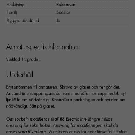
Anslutning
Polskruvar
Nödvändiga
Familj
Socklar
Dessa kakor går inte att välja bort. 
behövs för att hemsidan över huvud t
Byggvarubedömd
Ja
ska fungera:
"cookies_and_content_security_poli
denna kaka kommer ihåg ditt val av
Armaturspecifik information
kakor.
Vinklad 14 grader.
Statistik
Underhåll
För att vi ska
kunna
förbättra
Bryt strömmen till armaturen. Skruva av glaset och rengör det.
hemsidans
Använd inte rengöringsmedel som innehåller lösningsmedel. Byt
funktionalitet
ljuskälla om nödvändigt. Kontrollera packningen och byt den om
och
nödvändigt. Sätt på glaset.
uppbyggnad,
baserat på
Om sockeln modifieras skall Ifö Electric inte längre hållas
hur hemsidan
ansvarig för säkerheten. Ansvarig för modifieringen skall då
används:
anses vara tillverkare. Vi reserverar oss för eventuella fel i texten