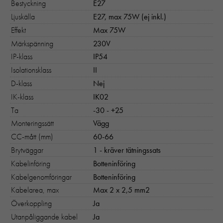
Bestyckning
E27
Ljuskälla
E27, max 75W (ej inkl.)
Effekt
Max 75W
Märkspänning
230V
IP-klass
IP54
Isolationsklass
II
D-klass
Nej
IK-klass
IK02
Ta
-30 - +25
Monteringssätt
Vägg
CC-mått (mm)
60-66
Brytväggar
1 - kräver tätningssats
Kabelinföring
Botteninföring
Kabelgenomföringar
Botteninföring
Kabelarea, max
Max 2 x 2,5 mm2
Överkoppling
Ja
Utanpåliggande kabel
Ja