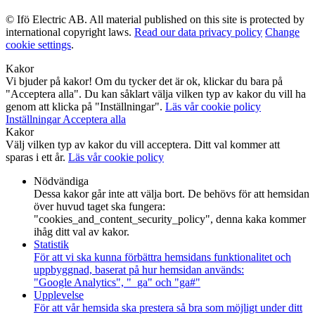
© Ifö Electric AB. All material published on this site is protected by
international copyright laws.
Read our data privacy policy
Change
cookie settings
.
Kakor
Vi bjuder på kakor! Om du tycker det är ok, klickar du bara på
"Acceptera alla". Du kan såklart välja vilken typ av kakor du vill ha
genom att klicka på "Inställningar".
Läs vår cookie policy
Inställningar
Acceptera alla
Kakor
Välj vilken typ av kakor du vill acceptera. Ditt val kommer att
sparas i ett år.
Läs vår cookie policy
Nödvändiga
Dessa kakor går inte att välja bort. De behövs för att hemsidan
över huvud taget ska fungera:
"cookies_and_content_security_policy", denna kaka kommer
ihåg ditt val av kakor.
Statistik
För att vi ska kunna förbättra hemsidans funktionalitet och
uppbyggnad, baserat på hur hemsidan används:
"Google Analytics", "_ga" och "ga#"
Upplevelse
För att vår hemsida ska prestera så bra som möjligt under ditt