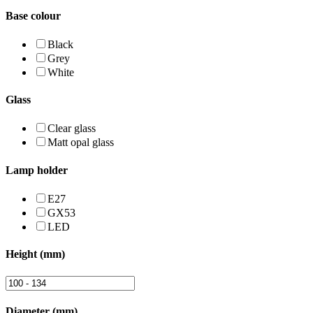
Base colour
Black
Grey
White
Glass
Clear glass
Matt opal glass
Lamp holder
E27
GX53
LED
Height (mm)
Diameter (mm)