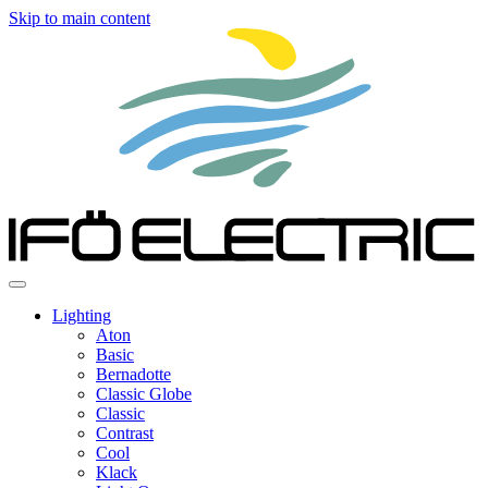
Skip to main content
Lighting
Aton
Basic
Bernadotte
Classic Globe
Classic
Contrast
Cool
Klack